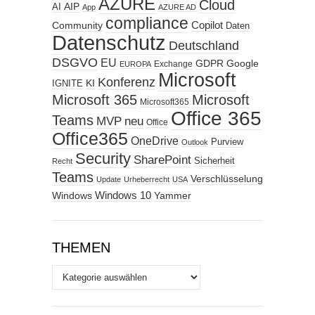
AZURE
Cloud
AIP
AI
App
AZURE AD
compliance
Copilot
Community
Daten
Datenschutz
Deutschland
DSGVO
EU
GDPR
Google
Exchange
EUROPA
Microsoft
Konferenz
KI
IGNITE
Microsoft 365
Microsoft
Microsoft365
Office 365
Teams
MVP
neu
Office
Office365
OneDrive
Purview
Outlook
Security
SharePoint
Sicherheit
Recht
Teams
Verschlüsselung
Update
Urheberrecht
USA
Windows
Windows 10
Yammer
THEMEN
Themen