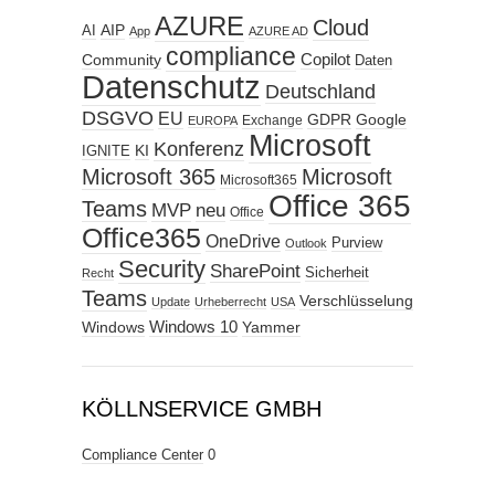
AZURE
Cloud
AIP
AI
App
AZURE AD
compliance
Copilot
Community
Daten
Datenschutz
Deutschland
DSGVO
EU
GDPR
Google
Exchange
EUROPA
Microsoft
Konferenz
KI
IGNITE
Microsoft 365
Microsoft
Microsoft365
Office 365
Teams
MVP
neu
Office
Office365
OneDrive
Purview
Outlook
Security
SharePoint
Sicherheit
Recht
Teams
Verschlüsselung
Update
Urheberrecht
USA
Windows
Windows 10
Yammer
KÖLLNSERVICE GMBH
Compliance Center
0