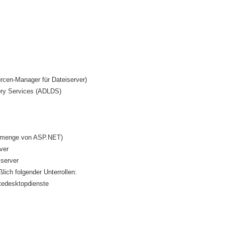
urcen-Manager für Dateiserver)
tory Services (ADLDS)
eilmenge von ASP.NET)
ver
sserver
lich folgender Unterrollen:
tedesktopdienste