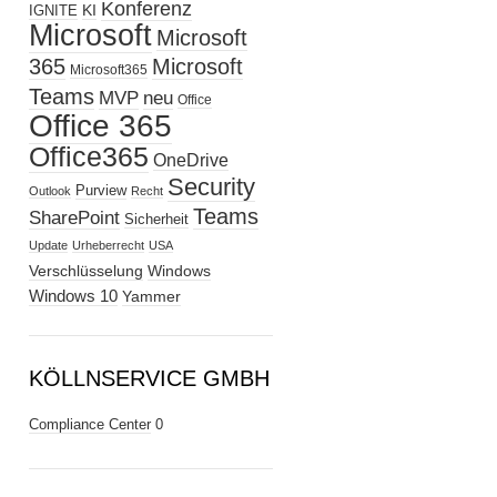
Konferenz
KI
IGNITE
Microsoft
Microsoft
365
Microsoft
Microsoft365
Teams
MVP
neu
Office
Office 365
Office365
OneDrive
Security
Purview
Outlook
Recht
Teams
SharePoint
Sicherheit
Update
Urheberrecht
USA
Verschlüsselung
Windows
Windows 10
Yammer
KÖLLNSERVICE GMBH
Compliance Center
0