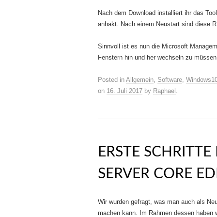
Nach dem Download installiert ihr das Too
anhakt. Nach einem Neustart sind diese R
Sinnvoll ist es nun die Microsoft Manag
Fenstern hin und her wechseln zu müssen
Posted in
Allgemein
,
Software
,
Windows1
on
16. Juli 2017
by
Raphael
.
ERSTE SCHRITTE
SERVER CORE ED
Wir wurden gefragt, was man auch als Neu
machen kann. Im Rahmen dessen haben wi