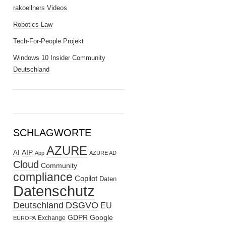
rakoellners Videos
Robotics Law
Tech-For-People Projekt
Windows 10 Insider Community
Deutschland
SCHLAGWORTE
AZURE
AIP
AI
App
AZURE AD
Cloud
Community
compliance
Copilot
Daten
Datenschutz
Deutschland
DSGVO
EU
GDPR
Google
Exchange
EUROPA