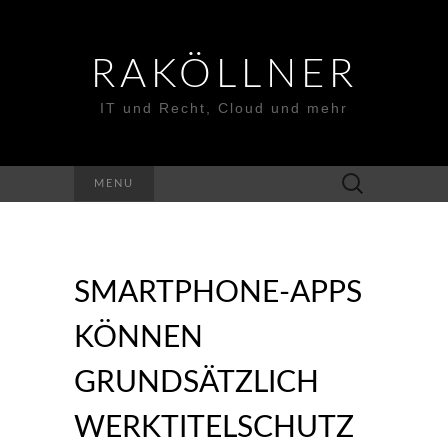
RAKÖLLNER
IT und Recht, Cloud und mehr
Suchen
MENU
nach:
SMARTPHONE-APPS
KÖNNEN
GRUNDSÄTZLICH
WERKTITELSCHUTZ