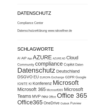
DATENSCHUTZ
Compliance Center
Datenschutzerklärung www.rakoellner.de
SCHLAGWORTE
AZURE
Cloud
AIP
AI
App
AZURE AD
compliance
Copilot
Community
Daten
Datenschutz
Deutschland
DSGVO
EU
GDPR
Google
Exchange
EUROPA
Microsoft
Konferenz
KI
IGNITE
Microsoft 365
Microsoft
Microsoft365
Office 365
Teams
MVP
neu
Office
Office365
OneDrive
Purview
Outlook