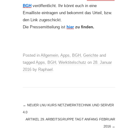
BGH
veröffentlicht. Ihr könnt euch in eine
Emailliste eintragen und bekommt das Urteil, bzw.
den Link zugeschickt.
Die Pressemitteilung ist
hier
zu finden.
Posted in
Allgemein
,
Apps
,
BGH
,
Gerichte
and
tagged
Apps
,
BGH
,
Werktitelschutz
on
28. Januar
2016
by
Raphael
.
←
NEUER LNU KURS NETZWERKTECHNIK UND SERVER
4.0
ARTIKEL 29. ARBEITSGRUPPE TAGT ANFANG FEBRUAR
2016
→