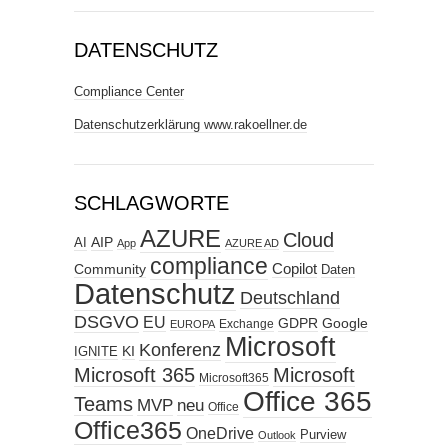
DATENSCHUTZ
Compliance Center
Datenschutzerklärung www.rakoellner.de
SCHLAGWORTE
AZURE
Cloud
AIP
AI
App
AZURE AD
compliance
Copilot
Community
Daten
Datenschutz
Deutschland
DSGVO
EU
GDPR
Google
Exchange
EUROPA
Microsoft
Konferenz
KI
IGNITE
Microsoft 365
Microsoft
Microsoft365
Office 365
Teams
MVP
neu
Office
Office365
OneDrive
Purview
Outlook