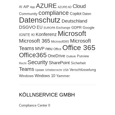
AZURE
Cloud
AIP
AI
App
AZURE AD
compliance
Copilot
Community
Daten
Datenschutz
Deutschland
DSGVO
EU
GDPR
Google
Exchange
EUROPA
Microsoft
Konferenz
KI
IGNITE
Microsoft 365
Microsoft
Microsoft365
Office 365
Teams
MVP
neu
Office
Office365
OneDrive
Purview
Outlook
Security
SharePoint
Sicherheit
Recht
Teams
Verschlüsselung
Update
Urheberrecht
USA
Windows
Windows 10
Yammer
KÖLLNSERVICE GMBH
Compliance Center
0