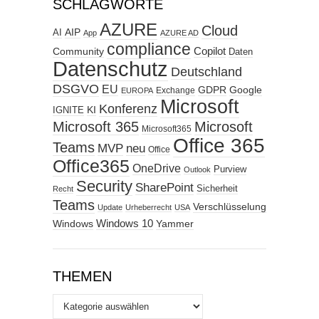
SCHLAGWORTE
AZURE
Cloud
AIP
AI
App
AZURE AD
compliance
Copilot
Community
Daten
Datenschutz
Deutschland
DSGVO
EU
GDPR
Google
Exchange
EUROPA
Microsoft
Konferenz
KI
IGNITE
Microsoft 365
Microsoft
Microsoft365
Office 365
Teams
MVP
neu
Office
Office365
OneDrive
Purview
Outlook
Security
SharePoint
Sicherheit
Recht
Teams
Verschlüsselung
Update
Urheberrecht
USA
Windows
Windows 10
Yammer
THEMEN
Themen