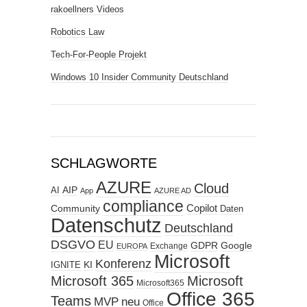
rakoellners Videos
Robotics Law
Tech-For-People Projekt
Windows 10 Insider Community Deutschland
SCHLAGWORTE
AZURE
Cloud
AIP
AI
App
AZURE AD
compliance
Copilot
Community
Daten
Datenschutz
Deutschland
DSGVO
EU
GDPR
Google
Exchange
EUROPA
Microsoft
Konferenz
KI
IGNITE
Microsoft 365
Microsoft
Microsoft365
Office 365
Teams
MVP
neu
Office