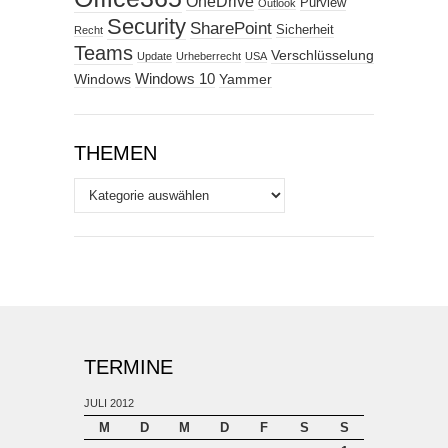
OneDrive
Purview
Outlook
Security
SharePoint
Sicherheit
Recht
Teams
Verschlüsselung
Update
Urheberrecht
USA
Windows
Windows 10
Yammer
THEMEN
Themen
TERMINE
JULI 2012
M
D
M
D
F
S
S