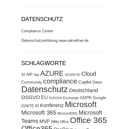
DATENSCHUTZ
Compliance Center
Datenschutzerklärung www.rakoellner.de
SCHLAGWORTE
AZURE
Cloud
AIP
AI
App
AZURE AD
compliance
Copilot
Community
Daten
Datenschutz
Deutschland
DSGVO
EU
GDPR
Google
Exchange
EUROPA
Microsoft
Konferenz
KI
IGNITE
Microsoft 365
Microsoft
Microsoft365
Office 365
Teams
MVP
neu
Office
Office365