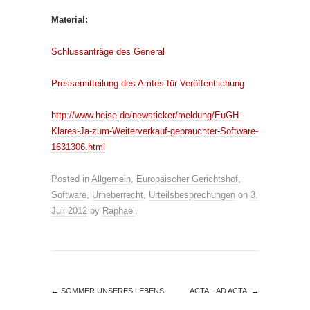
Material:
Schlussanträge des General
Pressemitteilung des Amtes für Veröffentlichung
http://www.heise.de/newsticker/meldung/EuGH-
Klares-Ja-zum-Weiterverkauf-gebrauchter-Software-
1631306.html
Posted in
Allgemein
,
Europäischer Gerichtshof
,
Software
,
Urheberrecht
,
Urteilsbesprechungen
on
3.
Juli 2012
by
Raphael
.
←
SOMMER UNSERES LEBENS
ACTA – AD ACTA!
→