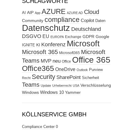
SCHLAGWORTE
AZURE
Cloud
AIP
AI
App
AZURE AD
compliance
Copilot
Community
Daten
Datenschutz
Deutschland
DSGVO
EU
GDPR
Google
Exchange
EUROPA
Microsoft
Konferenz
KI
IGNITE
Microsoft 365
Microsoft
Microsoft365
Office 365
Teams
MVP
neu
Office
Office365
OneDrive
Purview
Outlook
Security
SharePoint
Sicherheit
Recht
Teams
Verschlüsselung
Update
Urheberrecht
USA
Windows
Windows 10
Yammer
KÖLLNSERVICE GMBH
Compliance Center
0