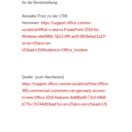
für die Bereitstellung-
Aktueller Post zu der 1708
Versionen:
https://support.office.com/en-
us/article/What-s-new-in-PowerPoint-2016-for-
Windows-e8ef980c-5b12-4fff-ae3f-0819e6a21a1f?
ui=en-US&rs=en-
US&ad=US#Audience=Office_Insiders
Quelle: (zum Nachlesen)
https://support.office.com/en-us/article/How-Office-
365-commercial-customers-can-get-early-access-
to-new-Office-2016-features-4dd8ba40-73c0-4468-
b778-c7b744d03ead?ui=en-US&rs=en-US&ad=US