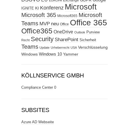
GDPR
Google
Exchange
EUROPA
Microsoft
Konferenz
KI
IGNITE
Microsoft 365
Microsoft
Microsoft365
Office 365
Teams
MVP
neu
Office
Office365
OneDrive
Purview
Outlook
Security
SharePoint
Sicherheit
Recht
Teams
Verschlüsselung
Update
Urheberrecht
USA
Windows
Windows 10
Yammer
KÖLLNSERVICE GMBH
Compliance Center
0
SUBSITES
Azure AD Webseite