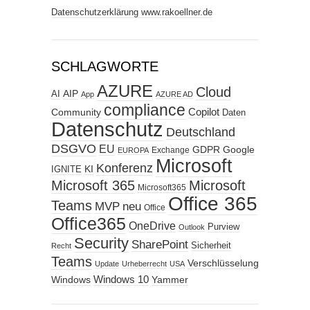
Datenschutzerklärung www.rakoellner.de
SCHLAGWORTE
AZURE
Cloud
AIP
AI
App
AZURE AD
compliance
Copilot
Community
Daten
Datenschutz
Deutschland
DSGVO
EU
GDPR
Google
Exchange
EUROPA
Microsoft
Konferenz
KI
IGNITE
Microsoft 365
Microsoft
Microsoft365
Office 365
Teams
MVP
neu
Office
Office365
OneDrive
Purview
Outlook
Security
SharePoint
Sicherheit
Recht
Teams
Verschlüsselung
Update
Urheberrecht
USA
Windows
Windows 10
Yammer