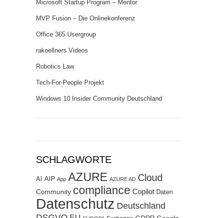
Microsoft Startup Program – Mentor
MVP Fusion – Die Onlinekonferenz
Office 365 Usergroup
rakoellners Videos
Robotics Law
Tech-For-People Projekt
Windows 10 Insider Community Deutschland
SCHLAGWORTE
AZURE
Cloud
AIP
AI
App
AZURE AD
compliance
Copilot
Community
Daten
Datenschutz
Deutschland
DSGVO
EU