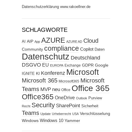
Datenschutzerklärung www.rakoellner.de
SCHLAGWORTE
AZURE
Cloud
AIP
AI
App
AZURE AD
compliance
Copilot
Community
Daten
Datenschutz
Deutschland
DSGVO
EU
GDPR
Google
Exchange
EUROPA
Microsoft
Konferenz
KI
IGNITE
Microsoft 365
Microsoft
Microsoft365
Office 365
Teams
MVP
neu
Office
Office365
OneDrive
Purview
Outlook
Security
SharePoint
Sicherheit
Recht
Teams
Verschlüsselung
Update
Urheberrecht
USA
Windows
Windows 10
Yammer