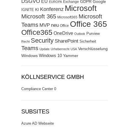
DSGVO
EU
GDPR
Google
Exchange
EUROPA
Microsoft
Konferenz
KI
IGNITE
Microsoft 365
Microsoft
Microsoft365
Office 365
Teams
MVP
neu
Office
Office365
OneDrive
Purview
Outlook
Security
SharePoint
Sicherheit
Recht
Teams
Verschlüsselung
Update
Urheberrecht
USA
Windows
Windows 10
Yammer
KÖLLNSERVICE GMBH
Compliance Center
0
SUBSITES
Azure AD Webseite