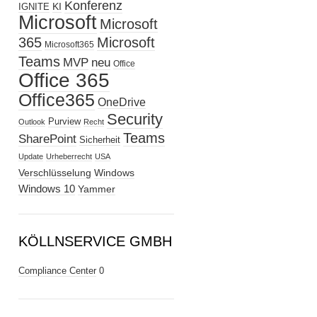
Konferenz
KI
IGNITE
Microsoft
Microsoft
365
Microsoft
Microsoft365
Teams
MVP
neu
Office
Office 365
Office365
OneDrive
Security
Purview
Outlook
Recht
Teams
SharePoint
Sicherheit
Update
Urheberrecht
USA
Verschlüsselung
Windows
Windows 10
Yammer
KÖLLNSERVICE GMBH
Compliance Center
0