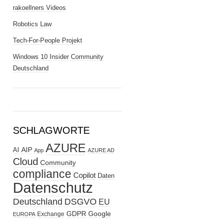
rakoellners Videos
Robotics Law
Tech-For-People Projekt
Windows 10 Insider Community
Deutschland
SCHLAGWORTE
AZURE
AIP
AI
App
AZURE AD
Cloud
Community
compliance
Copilot
Daten
Datenschutz
Deutschland
DSGVO
EU
GDPR
Google
Exchange
EUROPA