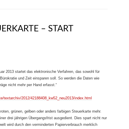
UERKARTE – START
r 2013 startet das elektronische Verfahren, das sowohl für
 Bürokratie und Zeit einsparen soll. So werden die Daten wie
räge nicht mehr per Hand erfasst.“
te/textarchiv/2012/42188408_kw52_neu2013/index.html
r roten, grünen, gelben oder anders farbigen Steuerkarte mehr.
ner drei jährigen Übergangsfrist ausgedient. Dies spart nicht nur
welt wird durch den verminderten Papierverbrauch merklich