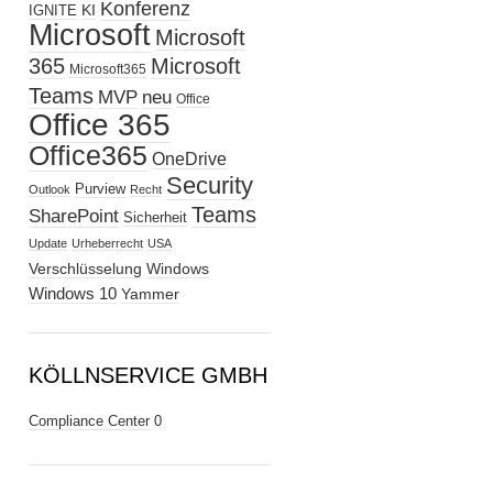
Konferenz
KI
IGNITE
Microsoft
Microsoft
365
Microsoft
Microsoft365
Teams
MVP
neu
Office
Office 365
Office365
OneDrive
Security
Purview
Outlook
Recht
Teams
SharePoint
Sicherheit
Update
Urheberrecht
USA
Verschlüsselung
Windows
Windows 10
Yammer
KÖLLNSERVICE GMBH
Compliance Center
0