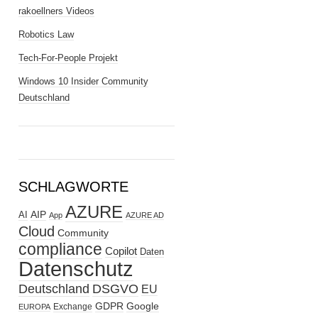
rakoellners Videos
Robotics Law
Tech-For-People Projekt
Windows 10 Insider Community
Deutschland
SCHLAGWORTE
AZURE
AIP
AI
App
AZURE AD
Cloud
Community
compliance
Copilot
Daten
Datenschutz
Deutschland
DSGVO
EU
GDPR
Google
Exchange
EUROPA