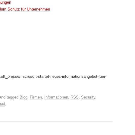
hungen
ndum Schutz für Unternehmen
soft_presse/microsoft-startet-neues-informationsangebot-fuer-
and tagged
Blog
,
Firmen
,
Informationen
,
RSS
,
Security
,
ael
.