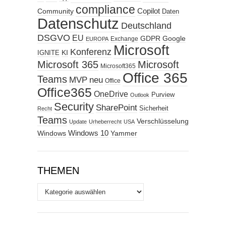
compliance
Copilot
Community
Daten
Datenschutz
Deutschland
DSGVO
EU
GDPR
Google
Exchange
EUROPA
Microsoft
Konferenz
KI
IGNITE
Microsoft 365
Microsoft
Microsoft365
Office 365
Teams
MVP
neu
Office
Office365
OneDrive
Purview
Outlook
Security
SharePoint
Sicherheit
Recht
Teams
Verschlüsselung
Update
Urheberrecht
USA
Windows
Windows 10
Yammer
THEMEN
Themen