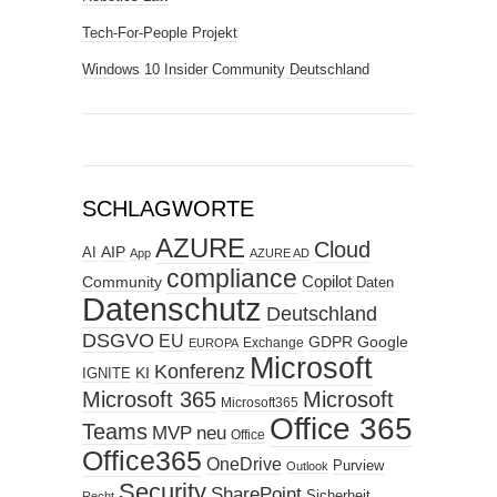
Tech-For-People Projekt
Windows 10 Insider Community Deutschland
SCHLAGWORTE
AZURE
Cloud
AIP
AI
App
AZURE AD
compliance
Copilot
Community
Daten
Datenschutz
Deutschland
DSGVO
EU
GDPR
Google
Exchange
EUROPA
Microsoft
Konferenz
KI
IGNITE
Microsoft 365
Microsoft
Microsoft365
Office 365
Teams
MVP
neu
Office
Office365
OneDrive
Purview
Outlook
Security
SharePoint
Sicherheit
Recht