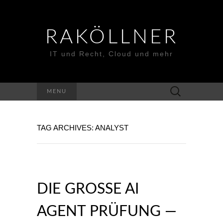
RAKÖLLNER
IT und Recht, Cloud und mehr
Suchen
MENU
nach:
TAG ARCHIVES: ANALYST
DIE GROSSE AI A
GENT PRÜFUNG — M