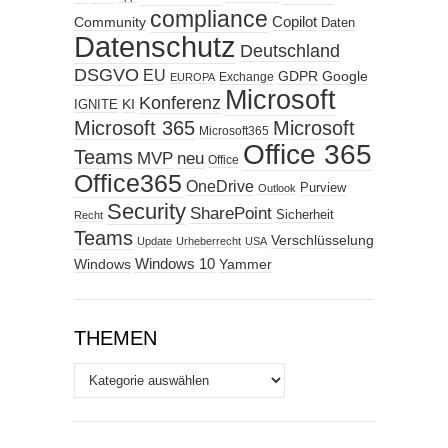
compliance
Copilot
Community
Daten
Datenschutz
Deutschland
DSGVO
EU
GDPR
Google
Exchange
EUROPA
Microsoft
Konferenz
KI
IGNITE
Microsoft 365
Microsoft
Microsoft365
Office 365
Teams
MVP
neu
Office
Office365
OneDrive
Purview
Outlook
Security
SharePoint
Sicherheit
Recht
Teams
Verschlüsselung
Update
Urheberrecht
USA
Windows
Windows 10
Yammer
THEMEN
Themen