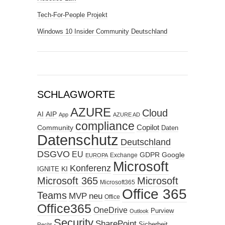
Tech-For-People Projekt
Windows 10 Insider Community Deutschland
SCHLAGWORTE
AZURE
Cloud
AIP
AI
App
AZURE AD
compliance
Copilot
Community
Daten
Datenschutz
Deutschland
DSGVO
EU
GDPR
Google
Exchange
EUROPA
Microsoft
Konferenz
KI
IGNITE
Microsoft 365
Microsoft
Microsoft365
Office 365
Teams
MVP
neu
Office
Office365
OneDrive
Purview
Outlook
Security
SharePoint
Sicherheit
Recht