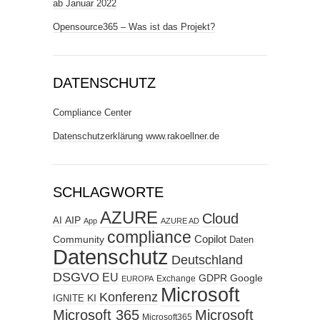
ab Januar 2022
Opensource365 – Was ist das Projekt?
DATENSCHUTZ
Compliance Center
Datenschutzerklärung www.rakoellner.de
SCHLAGWORTE
AZURE
Cloud
AIP
AI
App
AZURE AD
compliance
Copilot
Community
Daten
Datenschutz
Deutschland
DSGVO
EU
GDPR
Google
Exchange
EUROPA
Microsoft
Konferenz
KI
IGNITE
Microsoft 365
Microsoft
Microsoft365