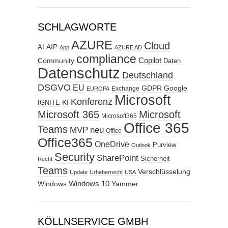
SCHLAGWORTE
AZURE
Cloud
AIP
AI
App
AZURE AD
compliance
Copilot
Community
Daten
Datenschutz
Deutschland
DSGVO
EU
GDPR
Google
Exchange
EUROPA
Microsoft
Konferenz
KI
IGNITE
Microsoft 365
Microsoft
Microsoft365
Office 365
Teams
MVP
neu
Office
Office365
OneDrive
Purview
Outlook
Security
SharePoint
Sicherheit
Recht
Teams
Verschlüsselung
Update
Urheberrecht
USA
Windows
Windows 10
Yammer
KÖLLNSERVICE GMBH