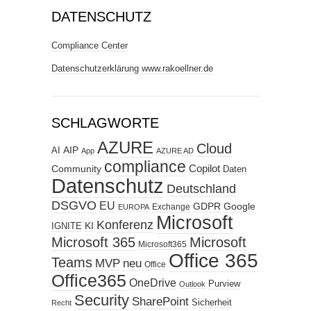
DATENSCHUTZ
Compliance Center
Datenschutzerklärung www.rakoellner.de
SCHLAGWORTE
AZURE
Cloud
AIP
AI
App
AZURE AD
compliance
Copilot
Community
Daten
Datenschutz
Deutschland
DSGVO
EU
GDPR
Google
Exchange
EUROPA
Microsoft
Konferenz
KI
IGNITE
Microsoft 365
Microsoft
Microsoft365
Office 365
Teams
MVP
neu
Office
Office365
OneDrive
Purview
Outlook
Security
SharePoint
Sicherheit
Recht