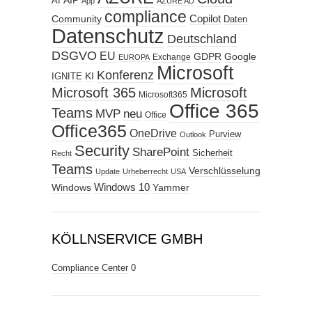
AIP
AI
App
AZURE AD
compliance
Copilot
Community
Daten
Datenschutz
Deutschland
DSGVO
EU
GDPR
Google
Exchange
EUROPA
Microsoft
Konferenz
KI
IGNITE
Microsoft 365
Microsoft
Microsoft365
Office 365
Teams
MVP
neu
Office
Office365
OneDrive
Purview
Outlook
Security
SharePoint
Sicherheit
Recht
Teams
Verschlüsselung
Update
Urheberrecht
USA
Windows
Windows 10
Yammer
KÖLLNSERVICE GMBH
Compliance Center
0