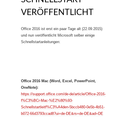
VERÖFFENTLICHT
Office 2016 ist erst ein paar Tage alt (22.09.2015)
und nun veröffentlicht Microsoft selber einige
Schnellstartanleitungen:
Office 2016 Mac (Word, Excel, PowerPoint,
OneNote):
https://support.office.com/de-de/article/Office-2016-
f%C3%BCr-Mac-%E2%80%93-
Schnellstartleitf%C3%A4den-5bccb480-0e5b-4b51-
b072-66d3793ccad8?ui=de-DE&rs=de-DE&ad=DE