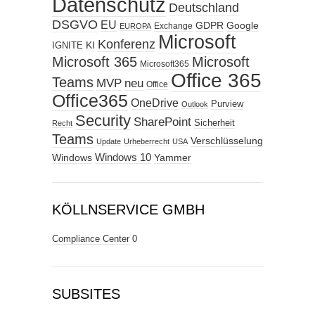
Datenschutz
Deutschland
DSGVO
EU
GDPR
Google
Exchange
EUROPA
Microsoft
Konferenz
KI
IGNITE
Microsoft 365
Microsoft
Microsoft365
Office 365
Teams
MVP
neu
Office
Office365
OneDrive
Purview
Outlook
Security
SharePoint
Sicherheit
Recht
Teams
Verschlüsselung
Update
Urheberrecht
USA
Windows
Windows 10
Yammer
KÖLLNSERVICE GMBH
Compliance Center
0
SUBSITES