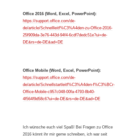
Office 2016 (Word, Excel, PowerPoint):
https://support.office.com/de-
de/article/Schnellleitf%C3%A4den-zu-Office-2016-
25f909da-3e76-443d-94f4-6cdf7dedc51e?ui=de-
DE&rs=de-DE&ad=DE
Office Mobile (Word, Excel, PowerPoint):
https://support.office.com/de-
de/article/Schnellstartleitf%C3%A4den-f%C3%BCr-
Office-Mobile-c957c048-00fa-4793-8b40-
4f564f9d58c6?ui=de-DE&rs=de-DE&ad=DE
Ich wünsche euch viel Spaß! Bei Fragen zu Office
2016 könnt ihr mir gerne schreiben, ich war seit