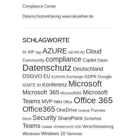
Compliance Center
Datenschutzerklärung www.rakoellner.de
SCHLAGWORTE
AZURE
Cloud
AIP
AI
App
AZURE AD
compliance
Copilot
Community
Daten
Datenschutz
Deutschland
DSGVO
EU
GDPR
Google
Exchange
EUROPA
Microsoft
Konferenz
KI
IGNITE
Microsoft 365
Microsoft
Microsoft365
Office 365
Teams
MVP
neu
Office
Office365
OneDrive
Purview
Outlook
Security
SharePoint
Sicherheit
Recht
Teams
Verschlüsselung
Update
Urheberrecht
USA
Windows
Windows 10
Yammer