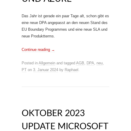
Das Jahr ist gerade ein paar Tage alt, schon gibt es
eine neue DPA angepasst an den neuen Stand des
EU Boundary Programmes und eine neue SLA und
neue Produktterms.
Continue reading
→
Posted in
Allgemein
and tagged
AGB
,
DPA
,
neu
,
PT
on
3. Januar 2024
by
Raphael
.
OKTOBER 2023
UPDATE MICROSOFT