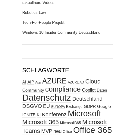
rakoellners Videos
Robotics Law
Tech-For-People Projekt
Windows 10 Insider Community Deutschland
SCHLAGWORTE
AZURE
Cloud
AIP
AI
App
AZURE AD
compliance
Copilot
Community
Daten
Datenschutz
Deutschland
DSGVO
EU
GDPR
Google
Exchange
EUROPA
Microsoft
Konferenz
KI
IGNITE
Microsoft 365
Microsoft
Microsoft365
Office 365
Teams
MVP
neu
Office