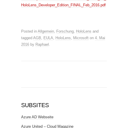
HoloLens_Developer_Edition_FINAL_Feb_2016.pdf
Posted in
Allgemein
,
Forschung
,
HoloLens
and
tagged
AGB
,
EULA
,
HoloLens
,
Microsoft
on
4. Mai
2016
by
Raphael
.
SUBSITES
Azure AD Webseite
Azure United – Cloud Magazine