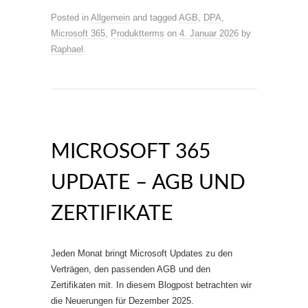
Posted in
Allgemein
and tagged
AGB
,
DPA
,
Microsoft 365
,
Produktterms
on
4. Januar 2026
by
Raphael
.
MICROSOFT 365
UPDATE – AGB UND
ZERTIFIKATE
Jeden Monat bringt Microsoft Updates zu den
Verträgen, den passenden AGB und den
Zertifikaten mit. In diesem Blogpost betrachten wir
die Neuerungen für Dezember 2025.