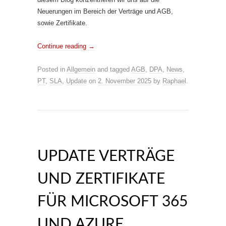
Neuerungen im Bereich der Verträge und AGB,
sowie Zertifikate.
Continue reading
→
Posted in
Allgemein
and tagged
AGB
,
DPA
,
News
,
PT
,
SLA
,
Update
on
2. November 2025
by
Raphael
.
UPDATE VERTRÄGE
UND ZERTIFIKATE
FÜR MICROSOFT 365
UND AZURE