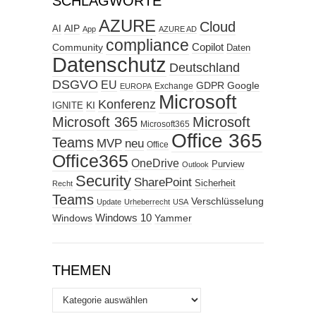
SCHLAGWORTE
AZURE
Cloud
AIP
AI
App
AZURE AD
compliance
Copilot
Community
Daten
Datenschutz
Deutschland
DSGVO
EU
GDPR
Google
Exchange
EUROPA
Microsoft
Konferenz
KI
IGNITE
Microsoft 365
Microsoft
Microsoft365
Office 365
Teams
MVP
neu
Office
Office365
OneDrive
Purview
Outlook
Security
SharePoint
Sicherheit
Recht
Teams
Verschlüsselung
Update
Urheberrecht
USA
Windows
Windows 10
Yammer
THEMEN
Themen