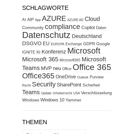
SCHLAGWORTE
AZURE
Cloud
AIP
AI
App
AZURE AD
compliance
Copilot
Community
Daten
Datenschutz
Deutschland
DSGVO
EU
GDPR
Google
Exchange
EUROPA
Microsoft
Konferenz
KI
IGNITE
Microsoft 365
Microsoft
Microsoft365
Office 365
Teams
MVP
neu
Office
Office365
OneDrive
Purview
Outlook
Security
SharePoint
Sicherheit
Recht
Teams
Verschlüsselung
Update
Urheberrecht
USA
Windows
Windows 10
Yammer
THEMEN
Themen