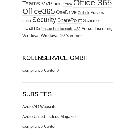
Office 365
Teams
MVP
neu
Office
Office365
OneDrive
Purview
Outlook
Security
SharePoint
Sicherheit
Recht
Teams
Verschlüsselung
Update
Urheberrecht
USA
Windows
Windows 10
Yammer
KÖLLNSERVICE GMBH
Compliance Center
0
SUBSITES
Azure AD Webseite
Azure United – Cloud Magazine
Compliance Center