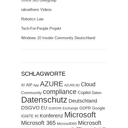
Office 365 Usergroup
rakoellners Videos
Robotics Law
Tech-For-People Projekt
Windows 10 Insider Community Deutschland
SCHLAGWORTE
AZURE
Cloud
AIP
AI
App
AZURE AD
compliance
Copilot
Community
Daten
Datenschutz
Deutschland
DSGVO
EU
GDPR
Google
Exchange
EUROPA
Microsoft
Konferenz
KI
IGNITE
Microsoft 365
Microsoft
Microsoft365