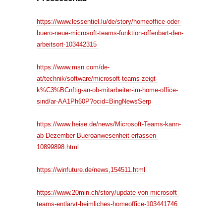
https://www.lessentiel.lu/de/story/homeoffice-oder-
buero-neue-microsoft-teams-funktion-offenbart-den-
arbeitsort-103442315
https://www.msn.com/de-
at/technik/software/microsoft-teams-zeigt-
k%C3%BCnftig-an-ob-mitarbeiter-im-home-office-
sind/ar-AA1Ph60P?ocid=BingNewsSerp
https://www.heise.de/news/Microsoft-Teams-kann-
ab-Dezember-Bueroanwesenheit-erfassen-
10899898.htm
l
https://winfuture.de/news,154511.html
https://www.20min.ch/story/update-von-microsoft-
teams-entlarvt-heimliches-homeoffice-103441746