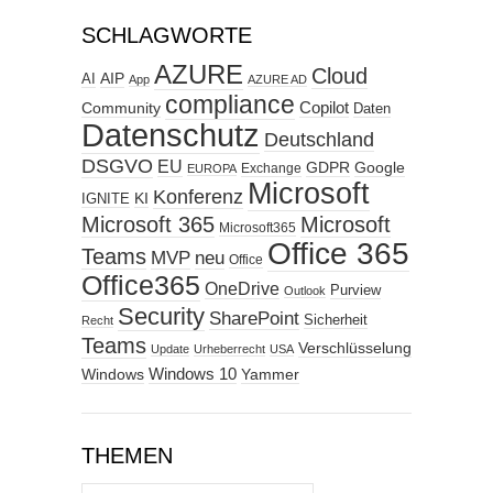
SCHLAGWORTE
AZURE
Cloud
AIP
AI
App
AZURE AD
compliance
Copilot
Community
Daten
Datenschutz
Deutschland
DSGVO
EU
GDPR
Google
Exchange
EUROPA
Microsoft
Konferenz
KI
IGNITE
Microsoft 365
Microsoft
Microsoft365
Office 365
Teams
MVP
neu
Office
Office365
OneDrive
Purview
Outlook
Security
SharePoint
Sicherheit
Recht
Teams
Verschlüsselung
Update
Urheberrecht
USA
Windows
Windows 10
Yammer
THEMEN