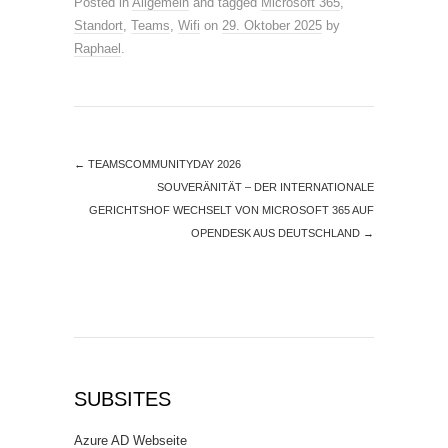
Posted in
Allgemein
and tagged
Microsoft 365
,
Standort
,
Teams
,
Wifi
on
29. Oktober 2025
by
Raphael
.
←
TEAMSCOMMUNITYDAY 2026
SOUVERÄNITÄT – DER INTERNATIONALE
GERICHTSHOF WECHSELT VON MICROSOFT 365 AUF
OPENDESK AUS DEUTSCHLAND
→
SUBSITES
Azure AD Webseite