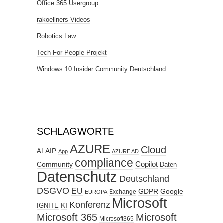
Office 365 Usergroup
rakoellners Videos
Robotics Law
Tech-For-People Projekt
Windows 10 Insider Community Deutschland
SCHLAGWORTE
AZURE
Cloud
AIP
AI
App
AZURE AD
compliance
Copilot
Community
Daten
Datenschutz
Deutschland
DSGVO
EU
GDPR
Google
Exchange
EUROPA
Microsoft
Konferenz
KI
IGNITE
Microsoft 365
Microsoft
Microsoft365