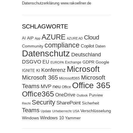
Datenschutzerklärung www.rakoellner.de
SCHLAGWORTE
AZURE
Cloud
AIP
AI
App
AZURE AD
compliance
Copilot
Community
Daten
Datenschutz
Deutschland
DSGVO
EU
GDPR
Google
Exchange
EUROPA
Microsoft
Konferenz
KI
IGNITE
Microsoft 365
Microsoft
Microsoft365
Office 365
Teams
MVP
neu
Office
Office365
OneDrive
Purview
Outlook
Security
SharePoint
Sicherheit
Recht
Teams
Verschlüsselung
Update
Urheberrecht
USA
Windows
Windows 10
Yammer