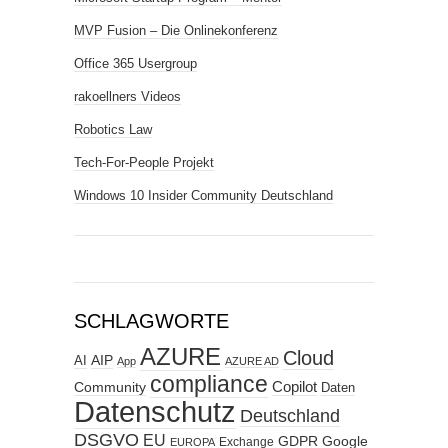
MVP Fusion – Die Onlinekonferenz
Office 365 Usergroup
rakoellners Videos
Robotics Law
Tech-For-People Projekt
Windows 10 Insider Community Deutschland
SCHLAGWORTE
AZURE
Cloud
AIP
AI
App
AZURE AD
compliance
Copilot
Community
Daten
Datenschutz
Deutschland
DSGVO
EU
GDPR
Google
Exchange
EUROPA