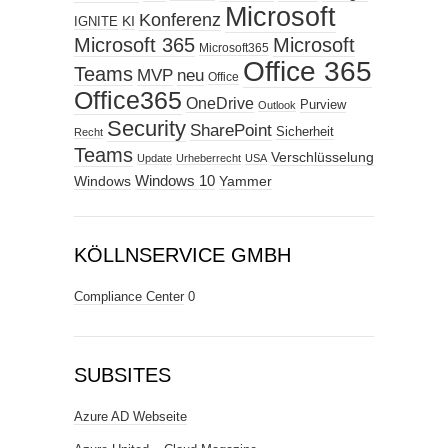
Microsoft
Konferenz
KI
IGNITE
Microsoft 365
Microsoft
Microsoft365
Office 365
Teams
MVP
neu
Office
Office365
OneDrive
Purview
Outlook
Security
SharePoint
Sicherheit
Recht
Teams
Verschlüsselung
Update
Urheberrecht
USA
Windows
Windows 10
Yammer
KÖLLNSERVICE GMBH
Compliance Center
0
SUBSITES
Azure AD Webseite