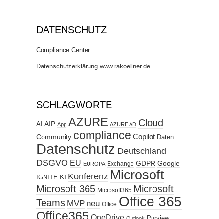
DATENSCHUTZ
Compliance Center
Datenschutzerklärung www.rakoellner.de
SCHLAGWORTE
AZURE
Cloud
AIP
AI
App
AZURE AD
compliance
Copilot
Community
Daten
Datenschutz
Deutschland
DSGVO
EU
GDPR
Google
Exchange
EUROPA
Microsoft
Konferenz
KI
IGNITE
Microsoft 365
Microsoft
Microsoft365
Office 365
Teams
MVP
neu
Office
Office365
OneDrive
Purview
Outlook