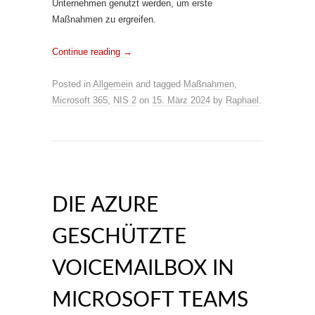
Unternehmen genutzt werden, um erste
Maßnahmen zu ergreifen.
Continue reading
→
Posted in
Allgemein
and tagged
Maßnahmen
,
Microsoft 365
,
NIS 2
on
15. März 2024
by
Raphael
.
DIE AZURE
GESCHÜTZTE
VOICEMAILBOX IN
MICROSOFT TEAMS