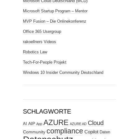
Microsoft Cloud Deutschland (MCD)
Microsoft Startup Program – Mentor
MVP Fusion – Die Onlinekonferenz
Office 365 Usergroup
rakoellners Videos
Robotics Law
Tech-For-People Projekt
Windows 10 Insider Community Deutschland
SCHLAGWORTE
AZURE
Cloud
AIP
AI
App
AZURE AD
compliance
Copilot
Community
Daten