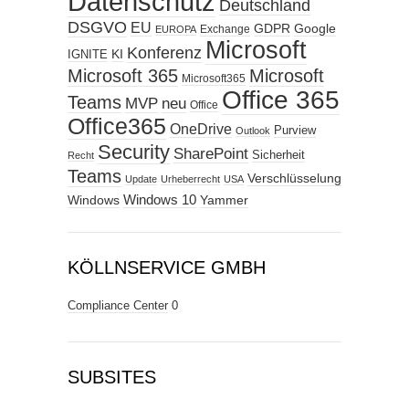
Datenschutz
Deutschland
DSGVO
EU
GDPR
Google
Exchange
EUROPA
Microsoft
Konferenz
KI
IGNITE
Microsoft 365
Microsoft
Microsoft365
Office 365
Teams
MVP
neu
Office
Office365
OneDrive
Purview
Outlook
Security
SharePoint
Sicherheit
Recht
Teams
Verschlüsselung
Update
Urheberrecht
USA
Windows
Windows 10
Yammer
KÖLLNSERVICE GMBH
Compliance Center
0
SUBSITES