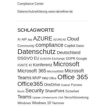
Compliance Center
Datenschutzerklärung www.rakoellner.de
SCHLAGWORTE
AZURE
Cloud
AIP
AI
App
AZURE AD
compliance
Copilot
Community
Daten
Datenschutz
Deutschland
DSGVO
EU
GDPR
Google
Exchange
EUROPA
Microsoft
Konferenz
KI
IGNITE
Microsoft 365
Microsoft
Microsoft365
Office 365
Teams
MVP
neu
Office
Office365
OneDrive
Purview
Outlook
Security
SharePoint
Sicherheit
Recht
Teams
Verschlüsselung
Update
Urheberrecht
USA
Windows
Windows 10
Yammer