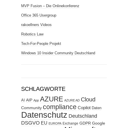
MVP Fusion – Die Onlinekonferenz
Office 365 Usergroup
rakoellners Videos
Robotics Law
Tech-For-People Projekt
Windows 10 Insider Community Deutschland
SCHLAGWORTE
AZURE
Cloud
AIP
AI
App
AZURE AD
compliance
Copilot
Community
Daten
Datenschutz
Deutschland
DSGVO
EU
GDPR
Google
Exchange
EUROPA