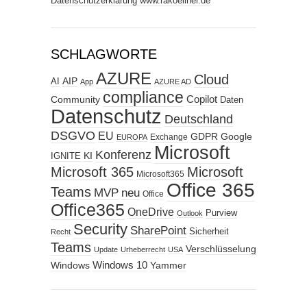
Datenschutzerklärung www.rakoellner.de
SCHLAGWORTE
AZURE
Cloud
AIP
AI
App
AZURE AD
compliance
Copilot
Community
Daten
Datenschutz
Deutschland
DSGVO
EU
GDPR
Google
Exchange
EUROPA
Microsoft
Konferenz
KI
IGNITE
Microsoft 365
Microsoft
Microsoft365
Office 365
Teams
MVP
neu
Office
Office365
OneDrive
Purview
Outlook
Security
SharePoint
Sicherheit
Recht
Teams
Verschlüsselung
Update
Urheberrecht
USA
Windows
Windows 10
Yammer