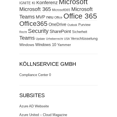
Microsoft
Konferenz
KI
IGNITE
Microsoft 365
Microsoft
Microsoft365
Office 365
Teams
MVP
neu
Office
Office365
OneDrive
Purview
Outlook
Security
SharePoint
Sicherheit
Recht
Teams
Verschlüsselung
Update
Urheberrecht
USA
Windows
Windows 10
Yammer
KÖLLNSERVICE GMBH
Compliance Center
0
SUBSITES
Azure AD Webseite
Azure United – Cloud Magazine