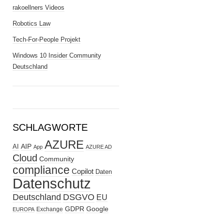
rakoellners Videos
Robotics Law
Tech-For-People Projekt
Windows 10 Insider Community
Deutschland
SCHLAGWORTE
AZURE
AIP
AI
App
AZURE AD
Cloud
Community
compliance
Copilot
Daten
Datenschutz
Deutschland
DSGVO
EU
GDPR
Google
Exchange
EUROPA