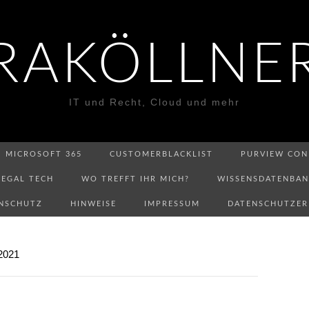
RAKÖLLNE
IT und Recht, Cloud und mehr
MICROSOFT 365
CUSTOMERBLACKLIST
PURVIEW CON
LEGAL TECH
WO TREFFT IHR MICH?
WISSENSDATENBA
NSCHUTZ
HINWEISE
IMPRESSUM
DATENSCHUTZE
2021