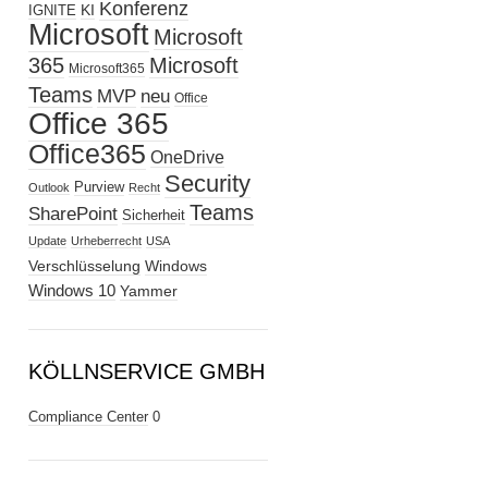
Konferenz
KI
IGNITE
Microsoft
Microsoft
365
Microsoft
Microsoft365
Teams
MVP
neu
Office
Office 365
Office365
OneDrive
Security
Purview
Outlook
Recht
Teams
SharePoint
Sicherheit
Update
Urheberrecht
USA
Verschlüsselung
Windows
Windows 10
Yammer
KÖLLNSERVICE GMBH
Compliance Center
0