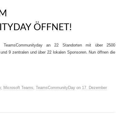
UM
TYDAY ÖFFNET!
s TeamsCommunityday an 22 Standorten mit über 2500
und 9 zentralen und über 22 lokalen Sponsoren. Nun öffnen die
y
,
Microsoft Teams
,
TeamsCommunityDay
on
17. Dezember