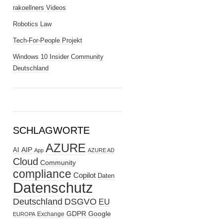
rakoellners Videos
Robotics Law
Tech-For-People Projekt
Windows 10 Insider Community
Deutschland
SCHLAGWORTE
AZURE
AIP
AI
App
AZURE AD
Cloud
Community
compliance
Copilot
Daten
Datenschutz
Deutschland
DSGVO
EU
GDPR
Google
Exchange
EUROPA