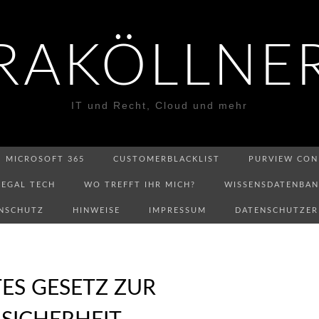
RAKÖLLNE
IT und Recht, Cloud und mehr
MICROSOFT 365
CUSTOMERBLACKLIST
PURVIEW CON
LEGAL TECH
WO TREFFT IHR MICH?
WISSENSDATENBA
NSCHUTZ
HINWEISE
IMPRESSUM
DATENSCHUTZE
ITES GESETZ ZUR