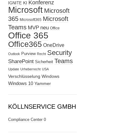
Konferenz
KI
IGNITE
Microsoft
Microsoft
365
Microsoft
Microsoft365
Teams
MVP
neu
Office
Office 365
Office365
OneDrive
Security
Purview
Outlook
Recht
Teams
SharePoint
Sicherheit
Update
Urheberrecht
USA
Verschlüsselung
Windows
Windows 10
Yammer
KÖLLNSERVICE GMBH
Compliance Center
0