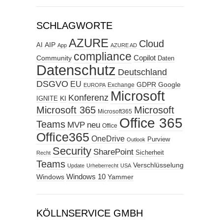
SCHLAGWORTE
AZURE
Cloud
AIP
AI
App
AZURE AD
compliance
Copilot
Community
Daten
Datenschutz
Deutschland
DSGVO
EU
GDPR
Google
Exchange
EUROPA
Microsoft
Konferenz
KI
IGNITE
Microsoft 365
Microsoft
Microsoft365
Office 365
Teams
MVP
neu
Office
Office365
OneDrive
Purview
Outlook
Security
SharePoint
Sicherheit
Recht
Teams
Verschlüsselung
Update
Urheberrecht
USA
Windows
Windows 10
Yammer
KÖLLNSERVICE GMBH