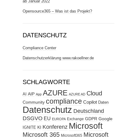
ab Januar 2022
Opensource365 – Was ist das Projekt?
DATENSCHUTZ
Compliance Center
Datenschutzerklärung www.rakoellner.de
SCHLAGWORTE
AZURE
Cloud
AIP
AI
App
AZURE AD
compliance
Copilot
Community
Daten
Datenschutz
Deutschland
DSGVO
EU
GDPR
Google
Exchange
EUROPA
Microsoft
Konferenz
KI
IGNITE
Microsoft 365
Microsoft
Microsoft365