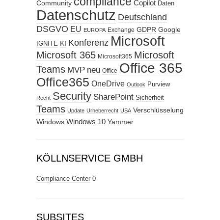
compliance
Copilot
Community
Daten
Datenschutz
Deutschland
DSGVO
EU
GDPR
Google
Exchange
EUROPA
Microsoft
Konferenz
KI
IGNITE
Microsoft 365
Microsoft
Microsoft365
Office 365
Teams
MVP
neu
Office
Office365
OneDrive
Purview
Outlook
Security
SharePoint
Sicherheit
Recht
Teams
Verschlüsselung
Update
Urheberrecht
USA
Windows
Windows 10
Yammer
KÖLLNSERVICE GMBH
Compliance Center
0
SUBSITES