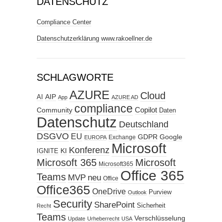
DATENSCHUTZ
Compliance Center
Datenschutzerklärung www.rakoellner.de
SCHLAGWORTE
AZURE
Cloud
AIP
AI
App
AZURE AD
compliance
Copilot
Community
Daten
Datenschutz
Deutschland
DSGVO
EU
GDPR
Google
Exchange
EUROPA
Microsoft
Konferenz
KI
IGNITE
Microsoft 365
Microsoft
Microsoft365
Office 365
Teams
MVP
neu
Office
Office365
OneDrive
Purview
Outlook
Security
SharePoint
Sicherheit
Recht
Teams
Verschlüsselung
Update
Urheberrecht
USA