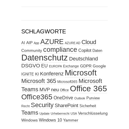
SCHLAGWORTE
AZURE
Cloud
AIP
AI
App
AZURE AD
compliance
Copilot
Community
Daten
Datenschutz
Deutschland
DSGVO
EU
GDPR
Google
Exchange
EUROPA
Microsoft
Konferenz
KI
IGNITE
Microsoft 365
Microsoft
Microsoft365
Office 365
Teams
MVP
neu
Office
Office365
OneDrive
Purview
Outlook
Security
SharePoint
Sicherheit
Recht
Teams
Verschlüsselung
Update
Urheberrecht
USA
Windows
Windows 10
Yammer