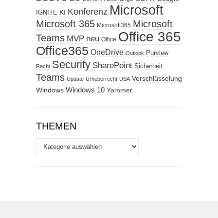
Microsoft
Konferenz
KI
IGNITE
Microsoft 365
Microsoft
Microsoft365
Office 365
Teams
MVP
neu
Office
Office365
OneDrive
Purview
Outlook
Security
SharePoint
Sicherheit
Recht
Teams
Verschlüsselung
Update
Urheberrecht
USA
Windows
Windows 10
Yammer
THEMEN
Themen