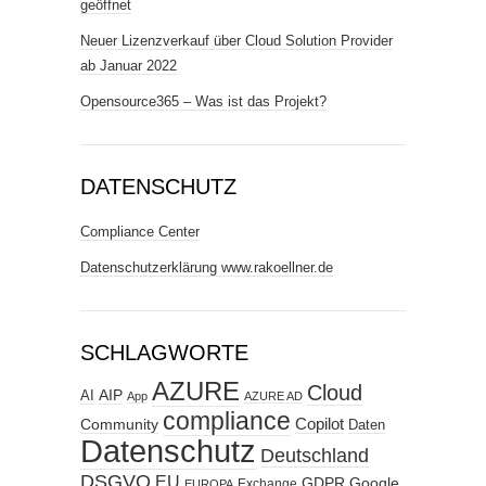
geöffnet
Neuer Lizenzverkauf über Cloud Solution Provider
ab Januar 2022
Opensource365 – Was ist das Projekt?
DATENSCHUTZ
Compliance Center
Datenschutzerklärung www.rakoellner.de
SCHLAGWORTE
AZURE
Cloud
AIP
AI
App
AZURE AD
compliance
Copilot
Community
Daten
Datenschutz
Deutschland
DSGVO
EU
GDPR
Google
Exchange
EUROPA