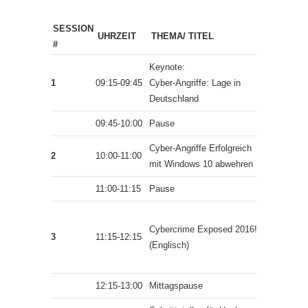
SESSION
UHRZEIT
THEMA/ TITEL
SPEAKE
#
Keynote:
Michael
1
09:15-09:45
Cyber-Angriffe: Lage in
Kranawett
Deutschland
09:45-10:00
Pause
Cyber-Angriffe Erfolgreich
Milad
2
10:00-11:00
mit Windows 10 abwehren
Aslaner
11:00-11:15
Pause
Hasain
Cybercrime Exposed 2016!
Alshakarti
3
11:15-12:15
(Englisch)
Marcus
Murray
12:15-13:00
Mittagspause