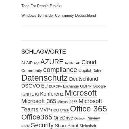
Tech-For-People Projekt
Windows 10 Insider Community Deutschland
SCHLAGWORTE
AZURE
Cloud
AIP
AI
App
AZURE AD
compliance
Copilot
Community
Daten
Datenschutz
Deutschland
DSGVO
EU
GDPR
Google
Exchange
EUROPA
Microsoft
Konferenz
KI
IGNITE
Microsoft 365
Microsoft
Microsoft365
Office 365
Teams
MVP
neu
Office
Office365
OneDrive
Purview
Outlook
Security
SharePoint
Sicherheit
Recht