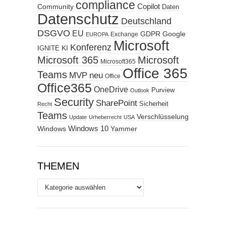
compliance
Copilot
Community
Daten
Datenschutz
Deutschland
DSGVO
EU
GDPR
Google
Exchange
EUROPA
Microsoft
Konferenz
KI
IGNITE
Microsoft 365
Microsoft
Microsoft365
Office 365
Teams
MVP
neu
Office
Office365
OneDrive
Purview
Outlook
Security
SharePoint
Sicherheit
Recht
Teams
Verschlüsselung
Update
Urheberrecht
USA
Windows
Windows 10
Yammer
THEMEN
Themen