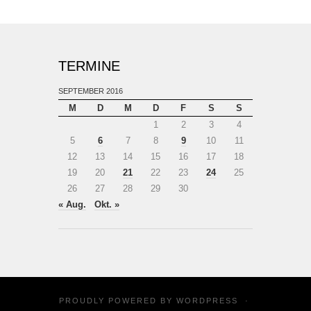
TERMINE
SEPTEMBER 2016
M
D
M
D
F
S
S
1
2
3
4
5
6
7
8
9
10
11
12
13
14
15
16
17
18
19
20
21
22
23
24
25
26
27
28
29
30
« Aug.
Okt. »
PROUDLY POWERED BY
WORDPRESS
·