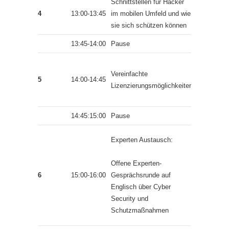
Schnittstellen für Hacker
Dana
4
13:00-13:45
im mobilen Umfeld und wie
Behncke
sie sich schützen können
13:45-14:00
Pause
Milad
Vereinfachte
Aslaner,
5
14:00-14:45
Lizenzierungsmöglichkeiten
Corinna
Roth
14:45:15:00
Pause
Michael
Experten Austausch:
Kranawette
Hasain
Offene Experten-
Alshakarti
6
15:00-16:00
Gesprächsrunde auf
Milad
Englisch über Cyber
Aslaner u
Security und
Marcus
Schutzmaßnahmen
Murray