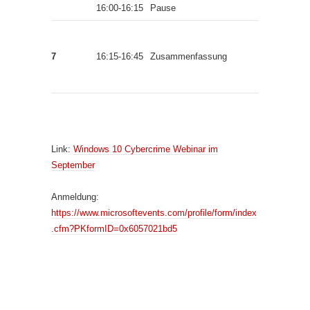
16:00-16:15
Pause
Milad
Aslaner,
7
16:15-16:45
Zusammenfassung
Michael
Kranawett
Link:
Windows 10 Cybercrime Webinar im
September
Anmeldung:
https://www.microsoftevents.com/profile/form/index
.cfm?PKformID=0x6057021bd5