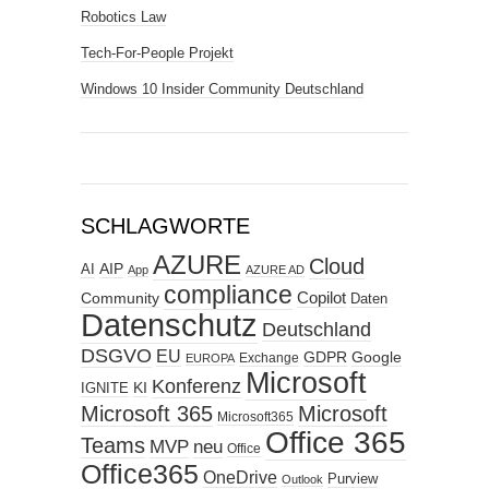
Robotics Law
Tech-For-People Projekt
Windows 10 Insider Community Deutschland
SCHLAGWORTE
AZURE
Cloud
AIP
AI
App
AZURE AD
compliance
Copilot
Community
Daten
Datenschutz
Deutschland
DSGVO
EU
GDPR
Google
Exchange
EUROPA
Microsoft
Konferenz
KI
IGNITE
Microsoft 365
Microsoft
Microsoft365
Office 365
Teams
MVP
neu
Office
Office365
OneDrive
Purview
Outlook