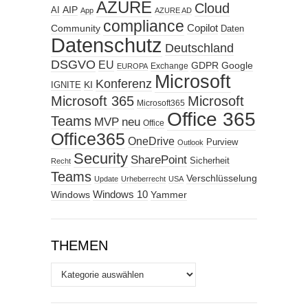
AZURE
Cloud
AIP
AI
App
AZURE AD
compliance
Copilot
Community
Daten
Datenschutz
Deutschland
DSGVO
EU
GDPR
Google
Exchange
EUROPA
Microsoft
Konferenz
KI
IGNITE
Microsoft 365
Microsoft
Microsoft365
Office 365
Teams
MVP
neu
Office
Office365
OneDrive
Purview
Outlook
Security
SharePoint
Sicherheit
Recht
Teams
Verschlüsselung
Update
Urheberrecht
USA
Windows
Windows 10
Yammer
THEMEN
Themen