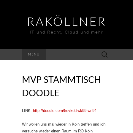
RAKÖLLNER
IT und Recht, Cloud und mehr
Suchen
MENU
nach:
MVP STAMMTISCH
DOODLE
LINK:
http://doodle.com/5evkddiwk99fwn94
Wir wollen uns mal wieder in Köln treffen und ich
versuche wieder einen Raum im RO Köln