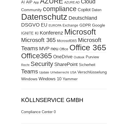
AZURE
Cloud
AIP
AI
App
AZURE AD
compliance
Copilot
Community
Daten
Datenschutz
Deutschland
DSGVO
EU
GDPR
Google
Exchange
EUROPA
Microsoft
Konferenz
KI
IGNITE
Microsoft 365
Microsoft
Microsoft365
Office 365
Teams
MVP
neu
Office
Office365
OneDrive
Purview
Outlook
Security
SharePoint
Sicherheit
Recht
Teams
Verschlüsselung
Update
Urheberrecht
USA
Windows
Windows 10
Yammer
KÖLLNSERVICE GMBH
Compliance Center
0