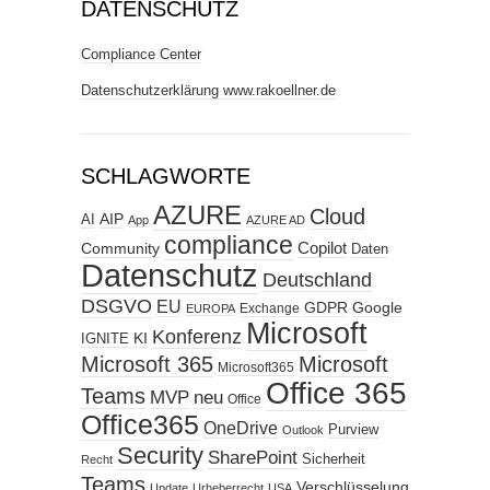
DATENSCHUTZ
Compliance Center
Datenschutzerklärung www.rakoellner.de
SCHLAGWORTE
AZURE
Cloud
AIP
AI
App
AZURE AD
compliance
Copilot
Community
Daten
Datenschutz
Deutschland
DSGVO
EU
GDPR
Google
Exchange
EUROPA
Microsoft
Konferenz
KI
IGNITE
Microsoft 365
Microsoft
Microsoft365
Office 365
Teams
MVP
neu
Office
Office365
OneDrive
Purview
Outlook
Security
SharePoint
Sicherheit
Recht
Teams
Verschlüsselung
Update
Urheberrecht
USA