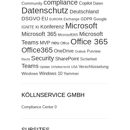
compliance
Copilot
Community
Daten
Datenschutz
Deutschland
DSGVO
EU
GDPR
Google
Exchange
EUROPA
Microsoft
Konferenz
KI
IGNITE
Microsoft 365
Microsoft
Microsoft365
Office 365
Teams
MVP
neu
Office
Office365
OneDrive
Purview
Outlook
Security
SharePoint
Sicherheit
Recht
Teams
Verschlüsselung
Update
Urheberrecht
USA
Windows
Windows 10
Yammer
KÖLLNSERVICE GMBH
Compliance Center
0
SUBSITES