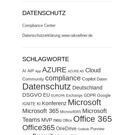
DATENSCHUTZ
Compliance Center
Datenschutzerklärung www.rakoellner.de
SCHLAGWORTE
AZURE
Cloud
AIP
AI
App
AZURE AD
compliance
Copilot
Community
Daten
Datenschutz
Deutschland
DSGVO
EU
GDPR
Google
Exchange
EUROPA
Microsoft
Konferenz
KI
IGNITE
Microsoft 365
Microsoft
Microsoft365
Office 365
Teams
MVP
neu
Office
Office365
OneDrive
Purview
Outlook