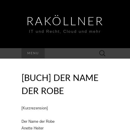
RAKÖLLNER
IT und Recht, Cloud und mehr
Suchen
MENU
nach:
[BUCH] DER NAME
DER ROBE
[Kurzrezension]
Der Name der Robe
Anette Heiter