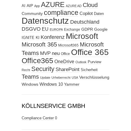
AZURE
Cloud
AIP
AI
App
AZURE AD
compliance
Copilot
Community
Daten
Datenschutz
Deutschland
DSGVO
EU
GDPR
Google
Exchange
EUROPA
Microsoft
Konferenz
KI
IGNITE
Microsoft 365
Microsoft
Microsoft365
Office 365
Teams
MVP
neu
Office
Office365
OneDrive
Purview
Outlook
Security
SharePoint
Sicherheit
Recht
Teams
Verschlüsselung
Update
Urheberrecht
USA
Windows
Windows 10
Yammer
KÖLLNSERVICE GMBH
Compliance Center
0