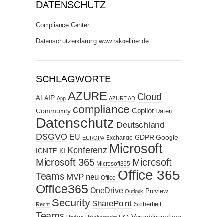
DATENSCHUTZ
Compliance Center
Datenschutzerklärung www.rakoellner.de
SCHLAGWORTE
AZURE
Cloud
AIP
AI
App
AZURE AD
compliance
Copilot
Community
Daten
Datenschutz
Deutschland
DSGVO
EU
GDPR
Google
Exchange
EUROPA
Microsoft
Konferenz
KI
IGNITE
Microsoft 365
Microsoft
Microsoft365
Office 365
Teams
MVP
neu
Office
Office365
OneDrive
Purview
Outlook
Security
SharePoint
Sicherheit
Recht
Teams
Verschlüsselung