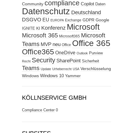
compliance
Copilot
Community
Daten
Datenschutz
Deutschland
DSGVO
EU
GDPR
Google
Exchange
EUROPA
Microsoft
Konferenz
KI
IGNITE
Microsoft 365
Microsoft
Microsoft365
Office 365
Teams
MVP
neu
Office
Office365
OneDrive
Purview
Outlook
Security
SharePoint
Sicherheit
Recht
Teams
Verschlüsselung
Update
Urheberrecht
USA
Windows
Windows 10
Yammer
KÖLLNSERVICE GMBH
Compliance Center
0