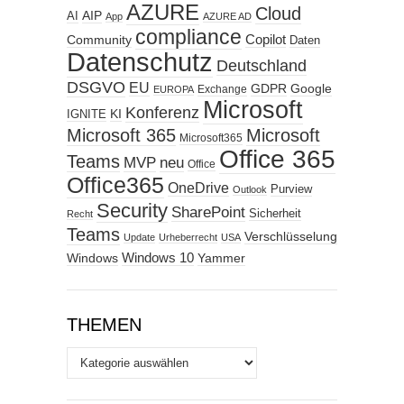
AZURE
Cloud
AIP
AI
App
AZURE AD
compliance
Copilot
Community
Daten
Datenschutz
Deutschland
DSGVO
EU
GDPR
Google
Exchange
EUROPA
Microsoft
Konferenz
KI
IGNITE
Microsoft 365
Microsoft
Microsoft365
Office 365
Teams
MVP
neu
Office
Office365
OneDrive
Purview
Outlook
Security
SharePoint
Sicherheit
Recht
Teams
Verschlüsselung
Update
Urheberrecht
USA
Windows
Windows 10
Yammer
THEMEN
Themen