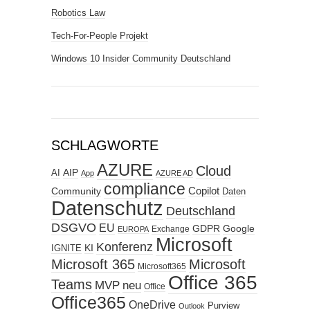
Robotics Law
Tech-For-People Projekt
Windows 10 Insider Community Deutschland
SCHLAGWORTE
AZURE
Cloud
AIP
AI
App
AZURE AD
compliance
Copilot
Community
Daten
Datenschutz
Deutschland
DSGVO
EU
GDPR
Google
Exchange
EUROPA
Microsoft
Konferenz
KI
IGNITE
Microsoft 365
Microsoft
Microsoft365
Office 365
Teams
MVP
neu
Office
Office365
OneDrive
Purview
Outlook