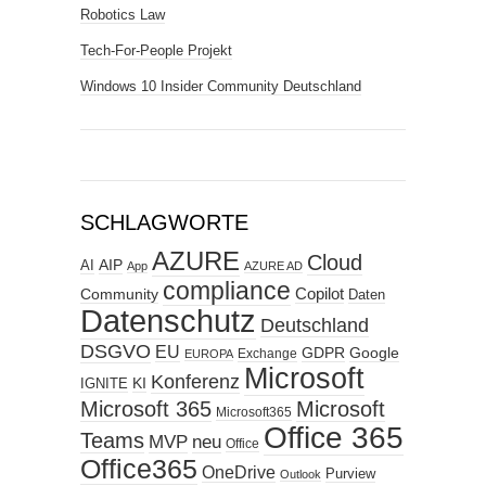
Robotics Law
Tech-For-People Projekt
Windows 10 Insider Community Deutschland
SCHLAGWORTE
AZURE
Cloud
AIP
AI
App
AZURE AD
compliance
Copilot
Community
Daten
Datenschutz
Deutschland
DSGVO
EU
GDPR
Google
Exchange
EUROPA
Microsoft
Konferenz
KI
IGNITE
Microsoft 365
Microsoft
Microsoft365
Office 365
Teams
MVP
neu
Office
Office365
OneDrive
Purview
Outlook