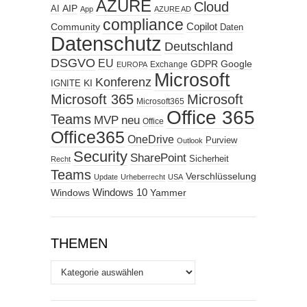
AZURE
Cloud
AIP
AI
App
AZURE AD
compliance
Copilot
Community
Daten
Datenschutz
Deutschland
DSGVO
EU
GDPR
Google
Exchange
EUROPA
Microsoft
Konferenz
KI
IGNITE
Microsoft 365
Microsoft
Microsoft365
Office 365
Teams
MVP
neu
Office
Office365
OneDrive
Purview
Outlook
Security
SharePoint
Sicherheit
Recht
Teams
Verschlüsselung
Update
Urheberrecht
USA
Windows
Windows 10
Yammer
THEMEN
Themen