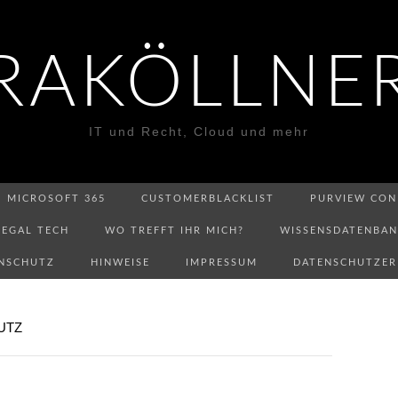
RAKÖLLNE
IT und Recht, Cloud und mehr
MICROSOFT 365
CUSTOMERBLACKLIST
PURVIEW CON
LEGAL TECH
WO TREFFT IHR MICH?
WISSENSDATENBA
NSCHUTZ
HINWEISE
IMPRESSUM
DATENSCHUTZE
UTZ