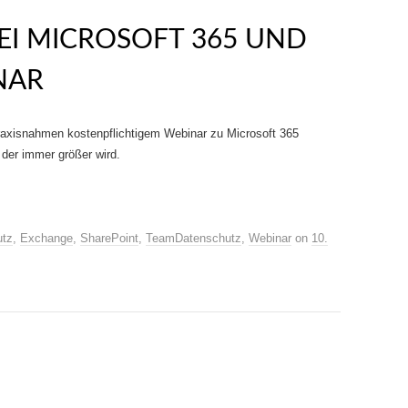
EI MICROSOFT 365 UND
NAR
raxisnahmen kostenpflichtigem Webinar zu Microsoft 365
der immer größer wird.
utz
,
Exchange
,
SharePoint
,
TeamDatenschutz
,
Webinar
on
10.