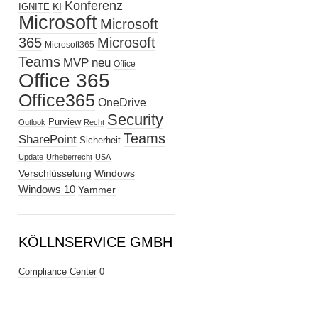
Konferenz
KI
IGNITE
Microsoft
Microsoft
365
Microsoft
Microsoft365
Teams
MVP
neu
Office
Office 365
Office365
OneDrive
Security
Purview
Outlook
Recht
Teams
SharePoint
Sicherheit
Update
Urheberrecht
USA
Verschlüsselung
Windows
Windows 10
Yammer
KÖLLNSERVICE GMBH
Compliance Center
0