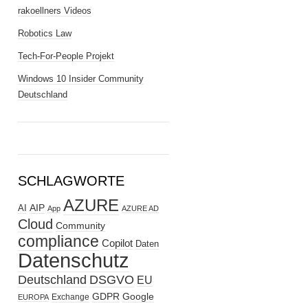
rakoellners Videos
Robotics Law
Tech-For-People Projekt
Windows 10 Insider Community
Deutschland
SCHLAGWORTE
AZURE
AIP
AI
App
AZURE AD
Cloud
Community
compliance
Copilot
Daten
Datenschutz
Deutschland
DSGVO
EU
GDPR
Google
Exchange
EUROPA