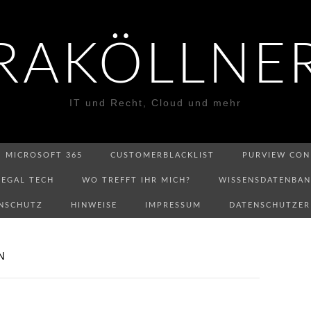
RAKÖLLNE
IT und Recht, Cloud und mehr
MICROSOFT 365
CUSTOMERBLACKLIST
PURVIEW CON
LEGAL TECH
WO TREFFT IHR MICH?
WISSENSDATENBA
NSCHUTZ
HINWEISE
IMPRESSUM
DATENSCHUTZE
N