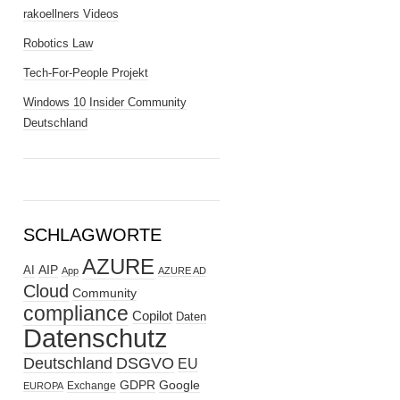
rakoellners Videos
Robotics Law
Tech-For-People Projekt
Windows 10 Insider Community
Deutschland
SCHLAGWORTE
AZURE
AIP
AI
App
AZURE AD
Cloud
Community
compliance
Copilot
Daten
Datenschutz
Deutschland
DSGVO
EU
GDPR
Google
Exchange
EUROPA