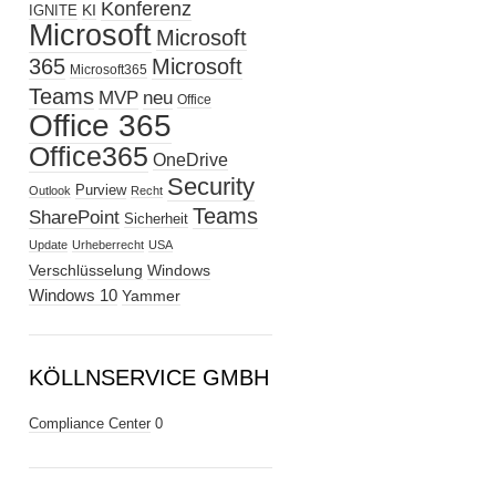
Konferenz
KI
IGNITE
Microsoft
Microsoft
365
Microsoft
Microsoft365
Teams
MVP
neu
Office
Office 365
Office365
OneDrive
Security
Purview
Outlook
Recht
Teams
SharePoint
Sicherheit
Update
Urheberrecht
USA
Verschlüsselung
Windows
Windows 10
Yammer
KÖLLNSERVICE GMBH
Compliance Center
0