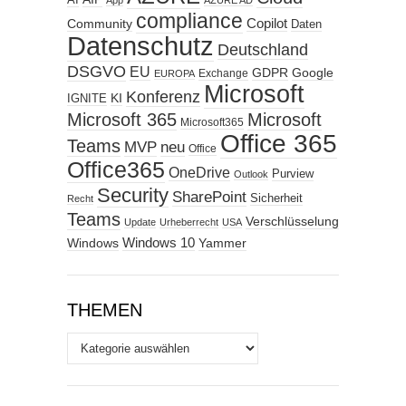
AI
App
AZURE AD
compliance
Copilot
Community
Daten
Datenschutz
Deutschland
DSGVO
EU
GDPR
Google
Exchange
EUROPA
Microsoft
Konferenz
KI
IGNITE
Microsoft 365
Microsoft
Microsoft365
Office 365
Teams
MVP
neu
Office
Office365
OneDrive
Purview
Outlook
Security
SharePoint
Sicherheit
Recht
Teams
Verschlüsselung
Update
Urheberrecht
USA
Windows
Windows 10
Yammer
THEMEN
Themen