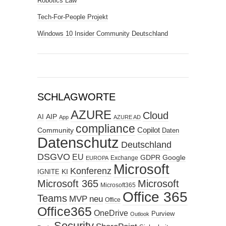
Robotics Law
Tech-For-People Projekt
Windows 10 Insider Community Deutschland
SCHLAGWORTE
AZURE
Cloud
AIP
AI
App
AZURE AD
compliance
Copilot
Community
Daten
Datenschutz
Deutschland
DSGVO
EU
GDPR
Google
Exchange
EUROPA
Microsoft
Konferenz
KI
IGNITE
Microsoft 365
Microsoft
Microsoft365
Office 365
Teams
MVP
neu
Office
Office365
OneDrive
Purview
Outlook
Security