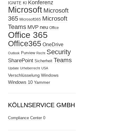
Konferenz
KI
IGNITE
Microsoft
Microsoft
365
Microsoft
Microsoft365
Teams
MVP
neu
Office
Office 365
Office365
OneDrive
Security
Purview
Outlook
Recht
Teams
SharePoint
Sicherheit
Update
Urheberrecht
USA
Verschlüsselung
Windows
Windows 10
Yammer
KÖLLNSERVICE GMBH
Compliance Center
0