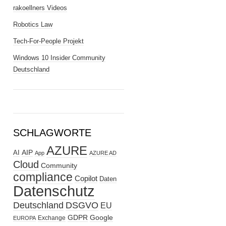
rakoellners Videos
Robotics Law
Tech-For-People Projekt
Windows 10 Insider Community
Deutschland
SCHLAGWORTE
AZURE
AIP
AI
App
AZURE AD
Cloud
Community
compliance
Copilot
Daten
Datenschutz
Deutschland
DSGVO
EU
GDPR
Google
Exchange
EUROPA