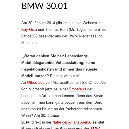
BMW 30.01
Am 30. Januar 2014 gibt es ein Live-Webcast mit
Kay Giza
und Thomas Roth (Mr. Tagesthemen) zu
Office365 gesendet aus der BWM Niederlassung
München.
„„
Woran denken Sie bei: Lebenslange
Mobilitätsgarantie, Vollausstattung, keine
Inspektionskosten und immer das neueste
Modell nutzen?
Richtig, wir auch!
An
Office 365
von Microsoft!Lernen Sie Office 365
von Microsoft jetzt bei einer
Probefahrt
der
besonderen Art hautnah kennen: Denn das Beste
dabei ist, man kann ganz bequem aus dem Büro
oder von zu Hause an der Probefahrt teilnehmen.
Wann?
Am 30. Januar
2014,
direkt in der
Nähe der Allianz Arena
,
sendet
Microsoft einem Live-Webcast aus der
BMW