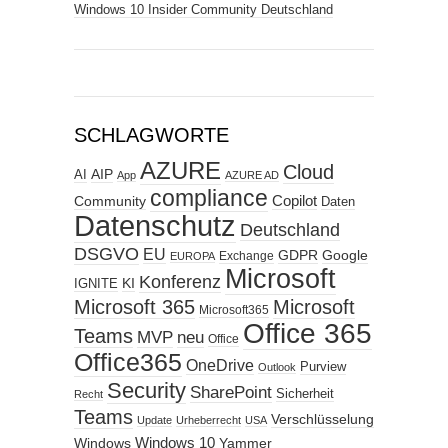
Windows 10 Insider Community Deutschland
SCHLAGWORTE
AZURE
Cloud
AIP
AI
App
AZURE AD
compliance
Copilot
Community
Daten
Datenschutz
Deutschland
DSGVO
EU
GDPR
Google
Exchange
EUROPA
Microsoft
Konferenz
KI
IGNITE
Microsoft 365
Microsoft
Microsoft365
Office 365
Teams
MVP
neu
Office
Office365
OneDrive
Purview
Outlook
Security
SharePoint
Sicherheit
Recht
Teams
Verschlüsselung
Update
Urheberrecht
USA
Windows
Windows 10
Yammer