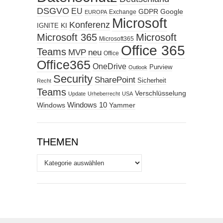
DSGVO
EU
GDPR
Google
Exchange
EUROPA
Microsoft
Konferenz
KI
IGNITE
Microsoft 365
Microsoft
Microsoft365
Office 365
Teams
MVP
neu
Office
Office365
OneDrive
Purview
Outlook
Security
SharePoint
Sicherheit
Recht
Teams
Verschlüsselung
Update
Urheberrecht
USA
Windows
Windows 10
Yammer
THEMEN
Themen