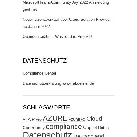
MicrosoftTeamsCommunityDay 2022 Anmeldung
geöffnet
Neuer Lizenzverkauf über Cloud Solution Provider
ab Januar 2022
Opensource365 – Was ist das Projekt?
DATENSCHUTZ
Compliance Center
Datenschutzerklärung www.rakoellner.de
SCHLAGWORTE
AZURE
Cloud
AIP
AI
App
AZURE AD
compliance
Copilot
Community
Daten
Datenschutz
Deutschland