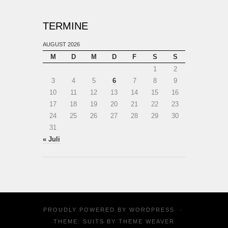
TERMINE
AUGUST 2026
M
D
M
D
F
S
S
1
2
3
4
5
6
7
8
9
10
11
12
13
14
15
16
17
18
19
20
21
22
23
24
25
26
27
28
29
30
31
« Juli
PROUDLY POWERED BY
WORDPRESS
·
THEME: SUITS BY
THEME WEAVER