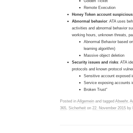
Golden Ticket
Remote Execution
Honey Token account suspicious 
Abnormal behavior
: ATA uses beh
activities and abnormal behavior 
working hours, unknown threats, p
Abnormal Behavior based o
learning algorithm)
Massive object deletion
Security issues and risks
: ATA id
protocols and known protocol vulnera
Sensitive account exposed in
Service exposing accounts in
Broken Trust“
Posted in
Allgemein
and tagged
Abwehr
,
A
365
,
Sicherheit
on
22. November 2015
by