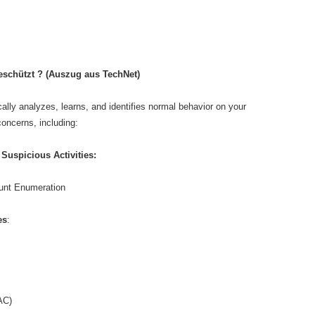
eschützt ? (Auszug aus TechNet)
lly analyzes, learns, and identifies normal behavior on your
concerns, including:
Suspicious Activities:
unt Enumeration
es
:
AC)