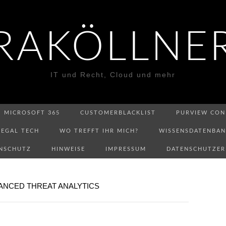
RAKÖLLNE
IT und Recht, Cloud und mehr
MICROSOFT 365
CUSTOMERBLACKLIST
PURVIEW CON
LEGAL TECH
WO TREFFT IHR MICH?
WISSENSDATENBA
NSCHUTZ
HINWEISE
IMPRESSUM
DATENSCHUTZE
ANCED THREAT ANALYTICS