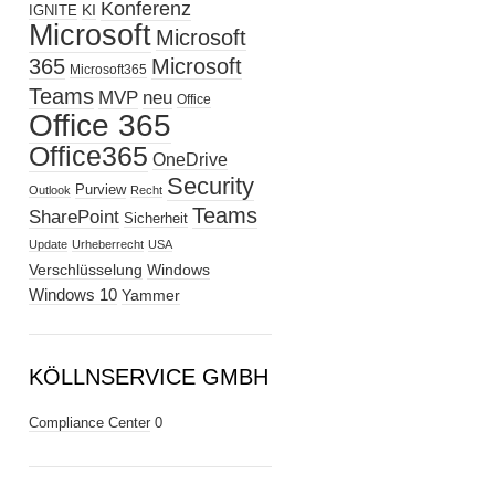
Konferenz
KI
IGNITE
Microsoft
Microsoft
365
Microsoft
Microsoft365
Teams
MVP
neu
Office
Office 365
Office365
OneDrive
Security
Purview
Outlook
Recht
Teams
SharePoint
Sicherheit
Update
Urheberrecht
USA
Verschlüsselung
Windows
Windows 10
Yammer
KÖLLNSERVICE GMBH
Compliance Center
0