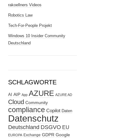
rakoellners Videos
Robotics Law
Tech-For-People Projekt
Windows 10 Insider Community
Deutschland
SCHLAGWORTE
AZURE
AIP
AI
App
AZURE AD
Cloud
Community
compliance
Copilot
Daten
Datenschutz
Deutschland
DSGVO
EU
GDPR
Google
Exchange
EUROPA