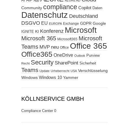
AIP
AI
App
AZURE AD
compliance
Copilot
Community
Daten
Datenschutz
Deutschland
DSGVO
EU
GDPR
Google
Exchange
EUROPA
Microsoft
Konferenz
KI
IGNITE
Microsoft 365
Microsoft
Microsoft365
Office 365
Teams
MVP
neu
Office
Office365
OneDrive
Purview
Outlook
Security
SharePoint
Sicherheit
Recht
Teams
Verschlüsselung
Update
Urheberrecht
USA
Windows
Windows 10
Yammer
KÖLLNSERVICE GMBH
Compliance Center
0