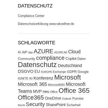
DATENSCHUTZ
Compliance Center
Datenschutzerklärung www.rakoellner.de
SCHLAGWORTE
AZURE
Cloud
AIP
AI
App
AZURE AD
compliance
Copilot
Community
Daten
Datenschutz
Deutschland
DSGVO
EU
GDPR
Google
Exchange
EUROPA
Microsoft
Konferenz
KI
IGNITE
Microsoft 365
Microsoft
Microsoft365
Office 365
Teams
MVP
neu
Office
Office365
OneDrive
Purview
Outlook
Security
SharePoint
Sicherheit
Recht