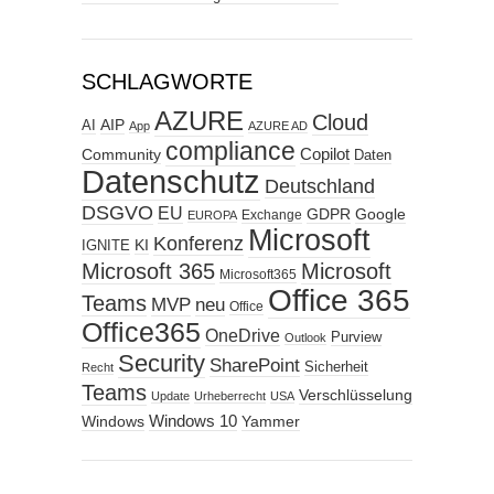
SCHLAGWORTE
AZURE
Cloud
AIP
AI
App
AZURE AD
compliance
Copilot
Community
Daten
Datenschutz
Deutschland
DSGVO
EU
GDPR
Google
Exchange
EUROPA
Microsoft
Konferenz
KI
IGNITE
Microsoft 365
Microsoft
Microsoft365
Office 365
Teams
MVP
neu
Office
Office365
OneDrive
Purview
Outlook
Security
SharePoint
Sicherheit
Recht
Teams
Verschlüsselung
Update
Urheberrecht
USA
Windows
Windows 10
Yammer