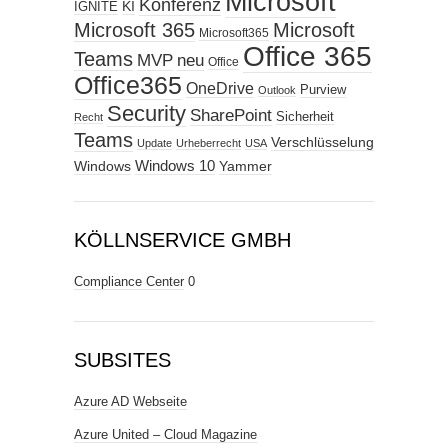
Microsoft
Konferenz
KI
IGNITE
Microsoft 365
Microsoft
Microsoft365
Office 365
Teams
MVP
neu
Office
Office365
OneDrive
Purview
Outlook
Security
SharePoint
Sicherheit
Recht
Teams
Verschlüsselung
Update
Urheberrecht
USA
Windows
Windows 10
Yammer
KÖLLNSERVICE GMBH
Compliance Center
0
SUBSITES
Azure AD Webseite
Azure United – Cloud Magazine