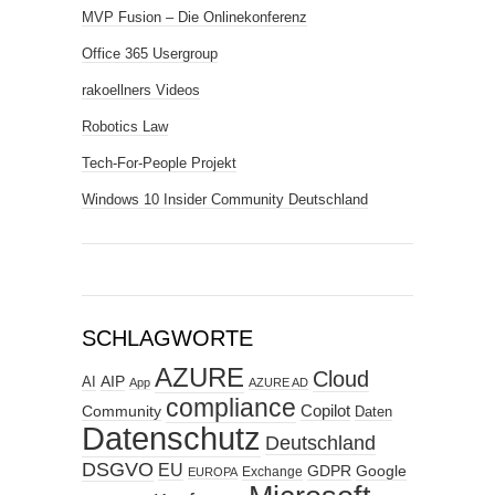
MVP Fusion – Die Onlinekonferenz
Office 365 Usergroup
rakoellners Videos
Robotics Law
Tech-For-People Projekt
Windows 10 Insider Community Deutschland
SCHLAGWORTE
AZURE
Cloud
AIP
AI
App
AZURE AD
compliance
Copilot
Community
Daten
Datenschutz
Deutschland
DSGVO
EU
GDPR
Google
Exchange
EUROPA