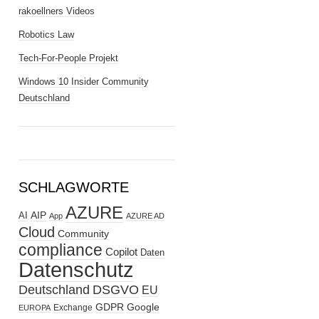
rakoellners Videos
Robotics Law
Tech-For-People Projekt
Windows 10 Insider Community
Deutschland
SCHLAGWORTE
AZURE
AIP
AI
App
AZURE AD
Cloud
Community
compliance
Copilot
Daten
Datenschutz
Deutschland
DSGVO
EU
GDPR
Google
Exchange
EUROPA