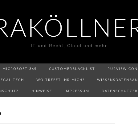
RAKÖLLNE
IT und Recht, Cloud und mehr
MICROSOFT 365
CUSTOMERBLACKLIST
PURVIEW CON
LEGAL TECH
WO TREFFT IHR MICH?
WISSENSDATENBA
NSCHUTZ
HINWEISE
IMPRESSUM
DATENSCHUTZE
G