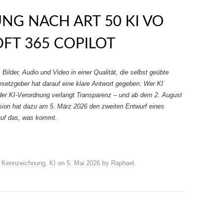
NG NACH ART 50 KI VO
FT 365 COPILOT
 Bilder, Audio und Video in einer Qualität, die selbst geübte
etzgeber hat darauf eine klare Antwort gegeben: Wer KI
 der KI-Verordnung verlangt Transparenz – und ab dem 2. August
ion hat dazu am 5. März 2026 den zweiten Entwurf eines
 auf das, was kommt.
,
Kennzeichnung
,
KI
on
5. Mai 2026
by
Raphael
.