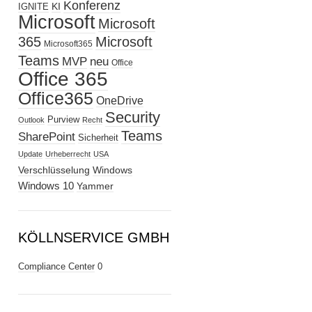
Konferenz
KI
IGNITE
Microsoft
Microsoft
365
Microsoft
Microsoft365
Teams
MVP
neu
Office
Office 365
Office365
OneDrive
Security
Purview
Outlook
Recht
Teams
SharePoint
Sicherheit
Update
Urheberrecht
USA
Verschlüsselung
Windows
Windows 10
Yammer
KÖLLNSERVICE GMBH
Compliance Center
0