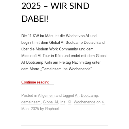
2025 – WIR SIND
DABEI!
Die 11 KW im März ist die Woche von AI und
beginnt mit dem Global AI Bootcamp Deutschland
über die Modern Work Community und dem
Microsoft AI Tour in Köln und endet mit dem Global
AI Bootcamp Köln am Freitag Nachmittag unter
dem Motto „Gemeinsam ins Wochenende“
Continue reading
→
Posted in
Allgemein
and tagged
AI
,
Bootcamp
,
gemeinsam
,
Global AI
,
ins
,
KI
,
Wochenende
on
4.
März 2025
by
Raphael
.