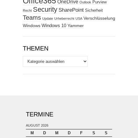
Office365
OneDrive
Purview
Outlook
Security
SharePoint
Sicherheit
Recht
Teams
Verschlüsselung
Update
Urheberrecht
USA
Windows
Windows 10
Yammer
THEMEN
Themen
TERMINE
AUGUST 2026
M
D
M
D
F
S
S