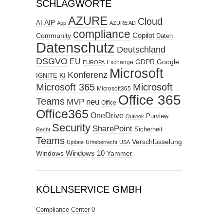
SCHLAGWORTE
AZURE
Cloud
AIP
AI
App
AZURE AD
compliance
Copilot
Community
Daten
Datenschutz
Deutschland
DSGVO
EU
GDPR
Google
Exchange
EUROPA
Microsoft
Konferenz
KI
IGNITE
Microsoft 365
Microsoft
Microsoft365
Office 365
Teams
MVP
neu
Office
Office365
OneDrive
Purview
Outlook
Security
SharePoint
Sicherheit
Recht
Teams
Verschlüsselung
Update
Urheberrecht
USA
Windows
Windows 10
Yammer
KÖLLNSERVICE GMBH
Compliance Center
0