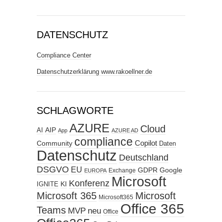
DATENSCHUTZ
Compliance Center
Datenschutzerklärung www.rakoellner.de
SCHLAGWORTE
AZURE
Cloud
AIP
AI
App
AZURE AD
compliance
Copilot
Community
Daten
Datenschutz
Deutschland
DSGVO
EU
GDPR
Google
Exchange
EUROPA
Microsoft
Konferenz
KI
IGNITE
Microsoft 365
Microsoft
Microsoft365
Office 365
Teams
MVP
neu
Office