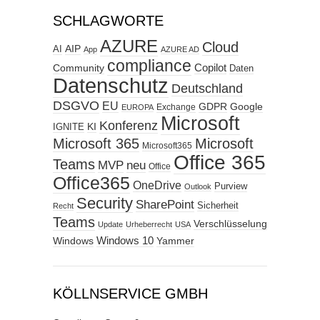
SCHLAGWORTE
AZURE
Cloud
AIP
AI
App
AZURE AD
compliance
Copilot
Community
Daten
Datenschutz
Deutschland
DSGVO
EU
GDPR
Google
Exchange
EUROPA
Microsoft
Konferenz
KI
IGNITE
Microsoft 365
Microsoft
Microsoft365
Office 365
Teams
MVP
neu
Office
Office365
OneDrive
Purview
Outlook
Security
SharePoint
Sicherheit
Recht
Teams
Verschlüsselung
Update
Urheberrecht
USA
Windows
Windows 10
Yammer
KÖLLNSERVICE GMBH