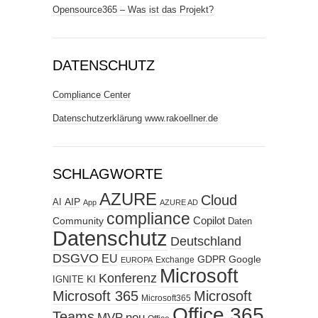
Opensource365 – Was ist das Projekt?
DATENSCHUTZ
Compliance Center
Datenschutzerklärung www.rakoellner.de
SCHLAGWORTE
AZURE
Cloud
AIP
AI
App
AZURE AD
compliance
Copilot
Community
Daten
Datenschutz
Deutschland
DSGVO
EU
GDPR
Google
Exchange
EUROPA
Microsoft
Konferenz
KI
IGNITE
Microsoft 365
Microsoft
Microsoft365
Office 365
Teams
MVP
neu