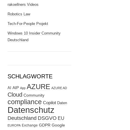
rakoellners Videos
Robotics Law
Tech-For-People Projekt
Windows 10 Insider Community
Deutschland
SCHLAGWORTE
AZURE
AIP
AI
App
AZURE AD
Cloud
Community
compliance
Copilot
Daten
Datenschutz
Deutschland
DSGVO
EU
GDPR
Google
Exchange
EUROPA