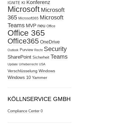
Konferenz
KI
IGNITE
Microsoft
Microsoft
365
Microsoft
Microsoft365
Teams
MVP
neu
Office
Office 365
Office365
OneDrive
Security
Purview
Outlook
Recht
Teams
SharePoint
Sicherheit
Update
Urheberrecht
USA
Verschlüsselung
Windows
Windows 10
Yammer
KÖLLNSERVICE GMBH
Compliance Center
0