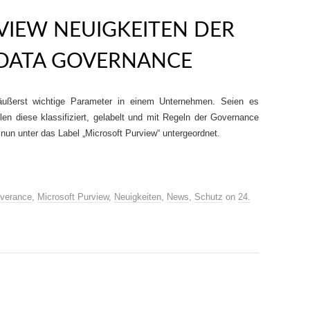
VIEW NEUIGKEITEN DER
 DATA GOVERNANCE
äußerst wichtige Parameter in einem Unternehmen. Seien es
llen diese klassifiziert, gelabelt und mit Regeln der Governance
 nun unter das Label „Microsoft Purview“ untergeordnet.
verance
,
Microsoft Purview
,
Neuigkeiten
,
News
,
Schutz
on
24.