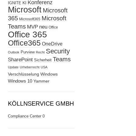
Konferenz
KI
IGNITE
Microsoft
Microsoft
365
Microsoft
Microsoft365
Teams
MVP
neu
Office
Office 365
Office365
OneDrive
Security
Purview
Outlook
Recht
Teams
SharePoint
Sicherheit
Update
Urheberrecht
USA
Verschlüsselung
Windows
Windows 10
Yammer
KÖLLNSERVICE GMBH
Compliance Center
0