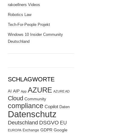
rakoellners Videos
Robotics Law
Tech-For-People Projekt
Windows 10 Insider Community
Deutschland
SCHLAGWORTE
AZURE
AIP
AI
App
AZURE AD
Cloud
Community
compliance
Copilot
Daten
Datenschutz
Deutschland
DSGVO
EU
GDPR
Google
Exchange
EUROPA