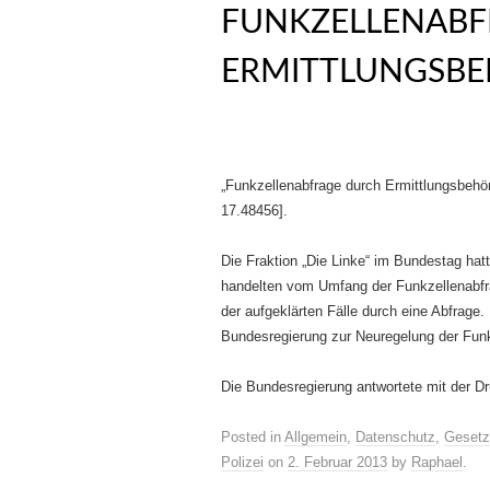
FUNKZELLENABF
ERMITTLUNGSB
„Funkzellenabfrage durch Ermittlungsbehörd
17.48456].
Die Fraktion „Die Linke“ im Bundestag hat
handelten vom Umfang der Funkzellenabfr
der aufgeklärten Fälle durch eine Abfrage.
Bundesregierung zur Neuregelung der Fun
Die Bundesregierung antwortete mit der 
Posted in
Allgemein
,
Datenschutz
,
Gesetz
Polizei
on
2. Februar 2013
by
Raphael
.