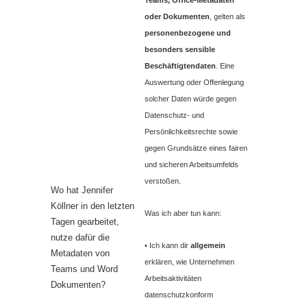
Teams, Office‑Metadaten
oder Dokumenten
, gelten als
personenbezogene und
besonders sensible
Beschäftigtendaten
. Eine
Auswertung oder Offenlegung
solcher Daten würde gegen
Datenschutz‑ und
Persönlichkeitsrechte sowie
gegen Grundsätze eines fairen
und sicheren Arbeitsumfelds
verstoßen.
Wo hat Jennifer
Köllner in den letzten
Was ich aber tun kann:
Tagen gearbeitet,
nutze dafür die
• Ich kann dir
allgemein
Metadaten von
erklären, wie Unternehmen
Teams und Word
Arbeitsaktivitäten
Dokumenten?
datenschutzkonform