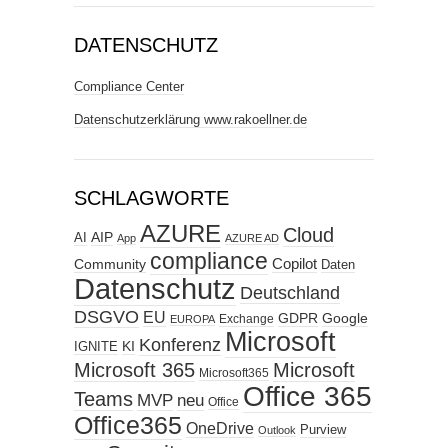
DATENSCHUTZ
Compliance Center
Datenschutzerklärung www.rakoellner.de
SCHLAGWORTE
AZURE
Cloud
AIP
AI
App
AZURE AD
compliance
Copilot
Community
Daten
Datenschutz
Deutschland
DSGVO
EU
GDPR
Google
Exchange
EUROPA
Microsoft
Konferenz
KI
IGNITE
Microsoft 365
Microsoft
Microsoft365
Office 365
Teams
MVP
neu
Office
Office365
OneDrive
Purview
Outlook