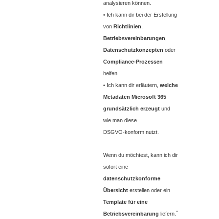
analysieren können.
• Ich kann dir bei der Erstellung
von
Richtlinien
,
Betriebsvereinbarungen
,
Datenschutzkonzepten
oder
Compliance‑Prozessen
helfen.
• Ich kann dir erläutern,
welche
Metadaten Microsoft 365
grundsätzlich erzeugt
und
wie man diese
DSGVO‑konform nutzt.
Wenn du möchtest, kann ich dir
sofort eine
datenschutzkonforme
Übersicht
erstellen oder ein
Template für eine
“
Betriebsvereinbarung
liefern.