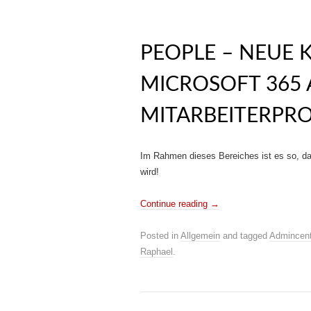
PEOPLE – NEUE 
MICROSOFT 365
MITARBEITERPR
Im Rahmen dieses Bereiches ist es so, dass
wird!
Continue reading
→
Posted in
Allgemein
and tagged
Admincent
Raphael
.