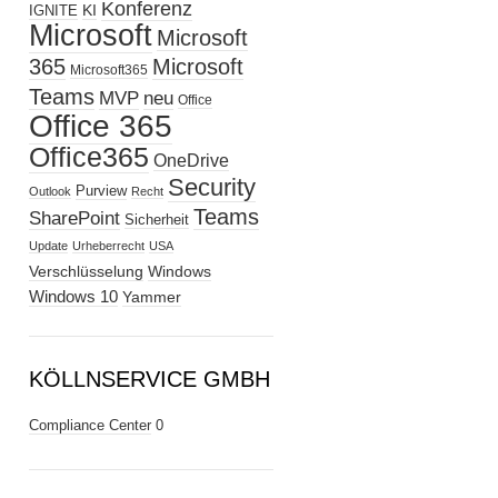
Konferenz
KI
IGNITE
Microsoft
Microsoft
365
Microsoft
Microsoft365
Teams
MVP
neu
Office
Office 365
Office365
OneDrive
Security
Purview
Outlook
Recht
Teams
SharePoint
Sicherheit
Update
Urheberrecht
USA
Verschlüsselung
Windows
Windows 10
Yammer
KÖLLNSERVICE GMBH
Compliance Center
0