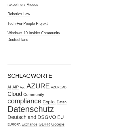
rakoellners Videos
Robotics Law
Tech-For-People Projekt
Windows 10 Insider Community
Deutschland
SCHLAGWORTE
AZURE
AIP
AI
App
AZURE AD
Cloud
Community
compliance
Copilot
Daten
Datenschutz
Deutschland
DSGVO
EU
GDPR
Google
Exchange
EUROPA