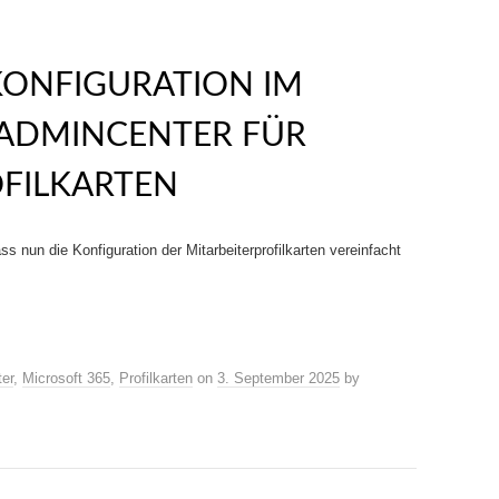
KONFIGURATION IM
 ADMINCENTER FÜR
OFILKARTEN
 nun die Konfiguration der Mitarbeiterprofilkarten vereinfacht
er
,
Microsoft 365
,
Profilkarten
on
3. September 2025
by