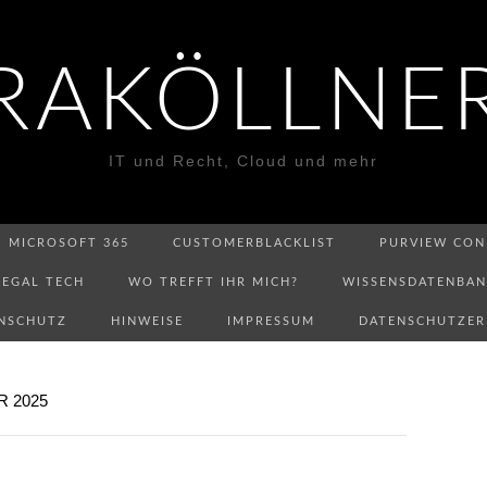
RAKÖLLNE
IT und Recht, Cloud und mehr
MICROSOFT 365
CUSTOMERBLACKLIST
PURVIEW CON
LEGAL TECH
WO TREFFT IHR MICH?
WISSENSDATENBA
NSCHUTZ
HINWEISE
IMPRESSUM
DATENSCHUTZE
 2025